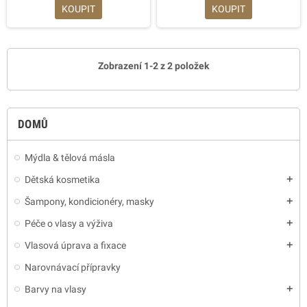
KOUPIT
KOUPIT
Zobrazení 1-2 z 2 položek
DOMŮ
Mýdla & tělová másla
Dětská kosmetika
add
Šampony, kondicionéry, masky
add
Péče o vlasy a výživa
add
Vlasová úprava a fixace
add
Narovnávací přípravky
Barvy na vlasy
add