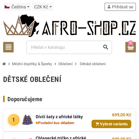
Čeština
CZK Kč
person
Přihlásit se
0
view_headline
search
chevron_right
chevron_right
chevron_right
Módní doplňky & Šperky
Oblečení
Dětské oblečení
DĚTSKÉ OBLEČENÍ
Doporučujeme
699,00 Kč
Dívčí šaty z africké látky
1
Poslední kus skladem
Vybrat variantu
Chlapecké tričko z africké