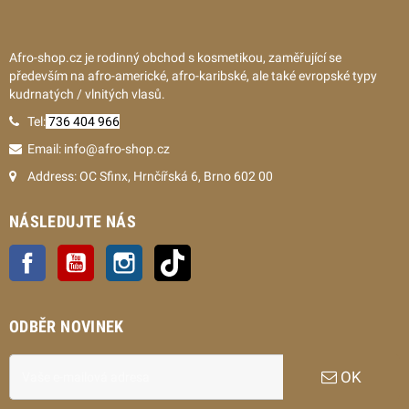
Afro-shop.cz je rodinný obchod s kosmetikou, zaměřující se
především na afro-americké, afro-karibské, ale také evropské typy
kudrnatých / vlnitých vlasů.
Tel:
736 404 966
Email: info@afro-shop.cz
Address: OC Sfinx, Hrnčířská 6, Brno 602 00
NÁSLEDUJTE NÁS
Facebook
YouTube
Instagram
TikTok
ODBĚR NOVINEK
OK