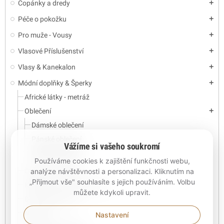
Copánky a dredy
add
Péče o pokožku
add
Pro muže - Vousy
add
Vlasové Příslušenství
add
Vlasy & Kanekalon
add
Módní doplňky & Šperky
add
Africké látky - metráž
Oblečení
add
Dámské oblečení
Pánské oblečení
Vážíme si vašeho soukromí
Dětské oblečení
Používáme cookies k zajištění funkčnosti webu,
analýze návštěvnosti a personalizaci. Kliknutím na
Čelenky & Turbany
„Přijmout vše" souhlasíte s jejich používáním. Volbu
Kabelky, batohy, peněženky
můžete kdykoli upravit.
Dřevěné dekorace
Náušnice
Nastavení