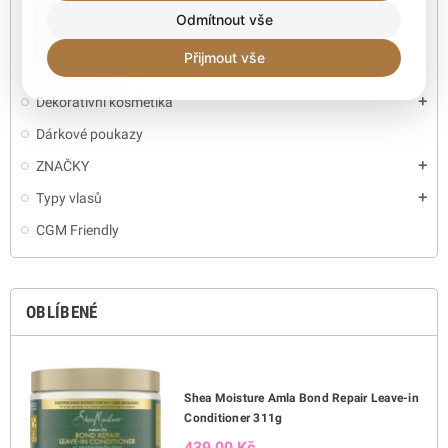
Prsteny a Náramky
Odmítnout vše
Náhrdelníky, motýlky
Přijmout vše
Deštníky
Dekorativní kosmetika
add
Dárkové poukazy
ZNAČKY
add
Typy vlasů
add
CGM Friendly
OBLÍBENÉ
Shea Moisture Amla Bond Repair Leave-in
Conditioner 311g
439,00 Kč