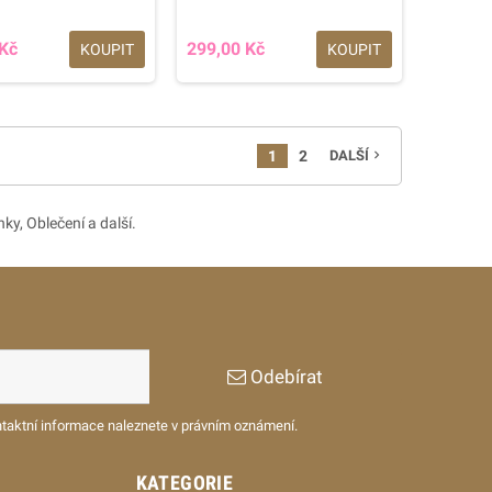
 Kč
299,00 Kč
KOUPIT
KOUPIT
1
2
DALŠÍ
navigate_next
ky, Oblečení a další.
Odebírat
ntaktní informace naleznete v právním oznámení.
KATEGORIE