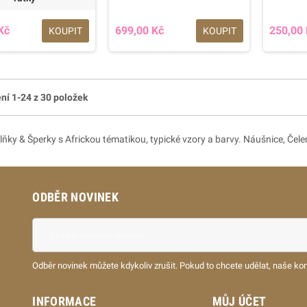
Kč
699,00 Kč
250,00
KOUPIT
KOUPIT
ní 1-24 z 30 položek
ňky & Šperky s Africkou tématikou, typické vzory a barvy. Náušnice, Čelen
ODBĚR NOVINEK
Odběr novinek můžete kdykoliv zrušit. Pokud to chcete udělat, naše ko
INFORMACE
MŮJ ÚČET