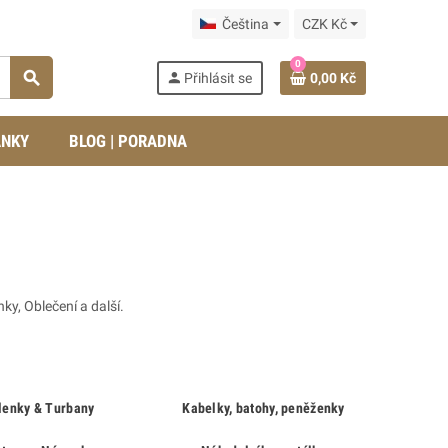
Čeština
CZK Kč
0
search
person
Přihlásit se
0,00 Kč
ÁNKY
BLOG | PORADNA
ky, Oblečení a další.
lenky & Turbany
Kabelky, batohy, peněženky