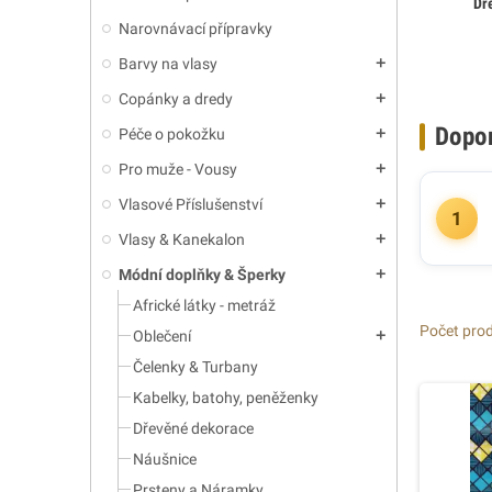
Dř
Narovnávací přípravky
Barvy na vlasy
add
Copánky a dredy
add
Dopo
Péče o pokožku
add
Pro muže - Vousy
add
Vlasové Příslušenství
add
1
Vlasy & Kanekalon
add
Módní doplňky & Šperky
add
Africké látky - metráž
Počet prod
Oblečení
add
Čelenky & Turbany
Kabelky, batohy, peněženky
Dřevěné dekorace
Náušnice
Prsteny a Náramky