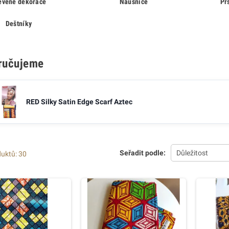
evěné dekorace
Náušnice
Pr
Deštníky
ručujeme
RED Silky Satin Edge Scarf Aztec
Seřadit podle:
Důležitost
uktů: 30