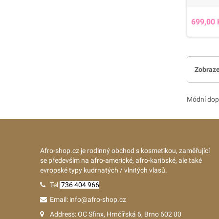
699,00 
Zobraze
Módní dopl
Afro-shop.cz je rodinný obchod s kosmetikou, zaměřující
se především na afro-americké, afro-karibské, ale také
evropské typy kudrnatých / vlnitých vlasů.
Tel:
736 404 966
Email: info@afro-shop.cz
Address: OC Sfinx, Hrnčířská 6, Brno 602 00