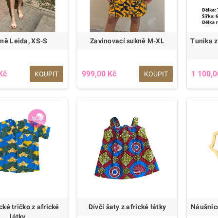
ně Leida, XS-S
Zavinovací sukně M-XL
Tunika z
Kč
999,00 Kč
1 100,0
KOUPIT
KOUPIT
ké tričko z africké
Dívčí šaty z africké látky
Náušnice
látky