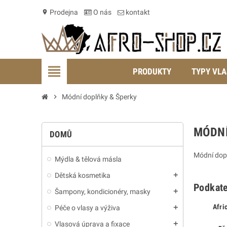
Prodejna
O nás
kontakt
location_on
view_headline
PRODUKTY
TYPY VLA
chevron_right
Módní doplňky & Šperky
MÓDNÍ
DOMŮ
Módní dopl
Mýdla & tělová másla
Dětská kosmetika
add
Podkate
Šampony, kondicionéry, masky
add
Afri
Péče o vlasy a výživa
add
Vlasová úprava a fixace
add