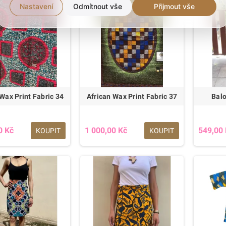
Nastavení
Odmítnout vše
Přijmout vše
Wax Print Fabric 34
African Wax Print Fabric 37
Bal
0 Kč
1 000,00 Kč
549,00
KOUPIT
KOUPIT
seed Strengthening
Cantu Super Shine Hair Silk 180ml
As I a
tioner 400ml
299,00 Kč
349,00 Kč
0 Kč
299,00 Kč