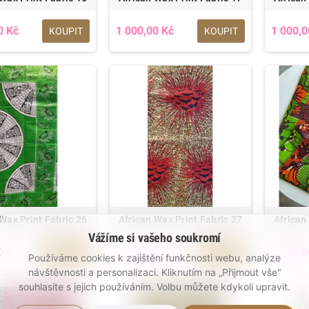
0 Kč
1 000,00 Kč
1 000,0
KOUPIT
KOUPIT
Wax Print Fabric 26
African Wax Print Fabric 27
African
Vážíme si vašeho soukromí
0 Kč
1 000,00 Kč
1 000,0
KOUPIT
KOUPIT
Používáme cookies k zajištění funkčnosti webu, analýze
návštěvnosti a personalizaci. Kliknutím na „Přijmout vše"
souhlasíte s jejich používáním. Volbu můžete kdykoli upravit.