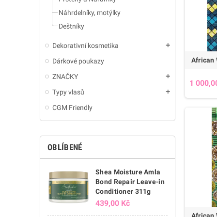
Náhrdelníky, motýlky
Deštníky
Dekorativní kosmetika
add
African 
Dárkové poukazy
ZNAČKY
add
1 000,0
Typy vlasů
add
CGM Friendly
OBLÍBENÉ
Shea Moisture Amla
Bond Repair Leave-in
Conditioner 311g
439,00 Kč
African 