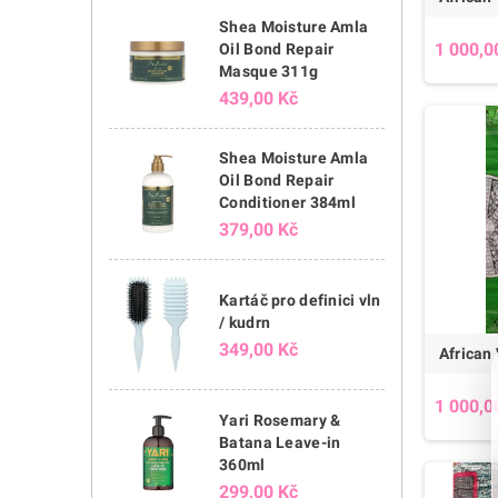
Shea Moisture Amla
1 000,0
Oil Bond Repair
Masque 311g
439,00 Kč
Shea Moisture Amla
Oil Bond Repair
Conditioner 384ml
379,00 Kč
Kartáč pro definici vln
/ kudrn
349,00 Kč
African 
1 000,0
Yari Rosemary &
Batana Leave-in
360ml
299,00 Kč