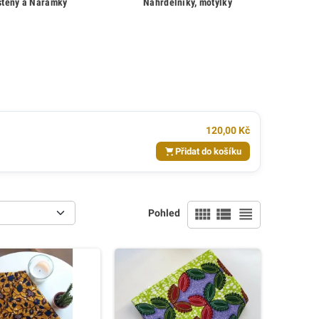
steny a Náramky
Náhrdelníky, motýlky
120,00 Kč
Přidat do košíku
view_comfy
view_list
view_headline
Pohled