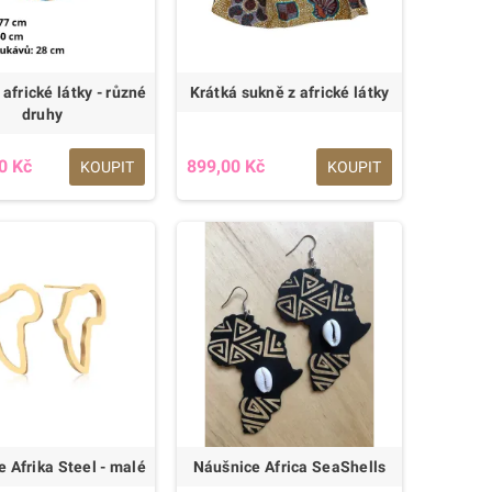
 africké látky - různé
Krátká sukně z africké látky
druhy
0 Kč
899,00 Kč
KOUPIT
KOUPIT
 Afrika Steel - malé
Náušnice Africa SeaShells