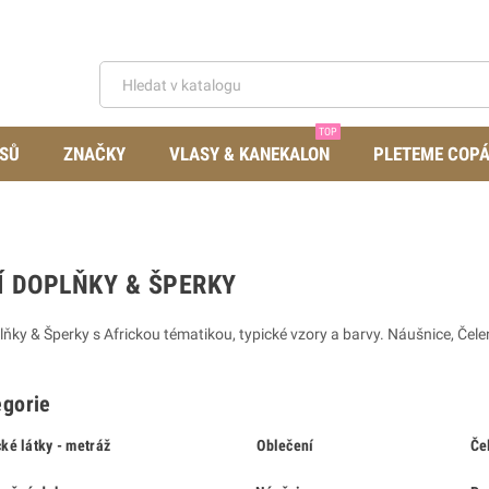
TOP
SŮ
ZNAČKY
VLASY & KANEKALON
PLETEME COP
 DOPLŇKY & ŠPERKY
ňky & Šperky s Africkou tématikou, typické vzory a barvy. Náušnice, Čelen
gorie
cké látky - metráž
Oblečení
Če