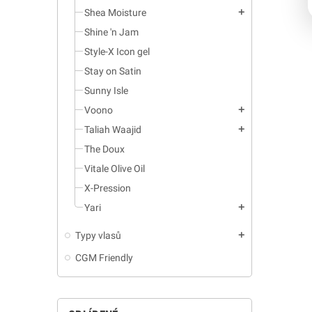
Shea Moisture
add
Shine 'n Jam
Style-X Icon gel
Stay on Satin
Sunny Isle
Voono
add
Taliah Waajid
add
The Doux
Vitale Olive Oil
X-Pression
Yari
add
Typy vlasů
add
CGM Friendly