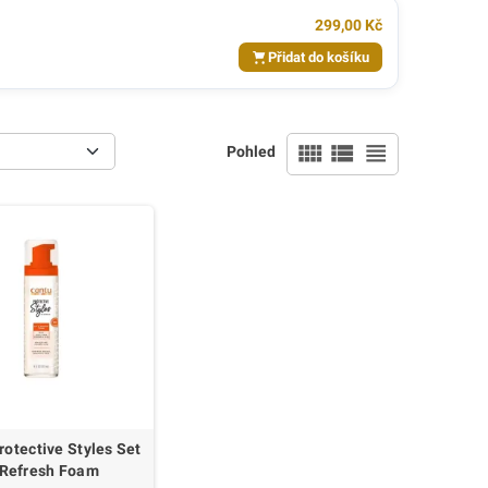
299,00 Kč
Přidat do košíku
view_comfy
view_list
view_headline
Pohled
rotective Styles Set
 Refresh Foam