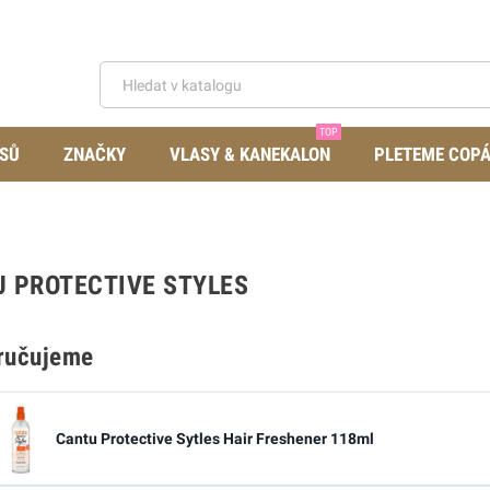
TOP
SŮ
ZNAČKY
VLASY & KANEKALON
PLETEME COP
 PROTECTIVE STYLES
ručujeme
Cantu Protective Sytles Hair Freshener 118ml