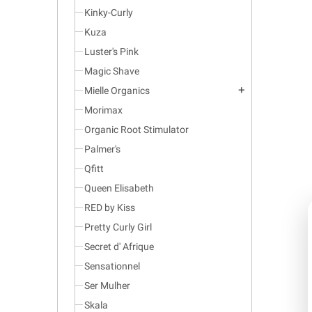
Kinky-Curly
Kuza
Luster's Pink
Magic Shave
Mielle Organics
add
Morimax
Organic Root Stimulator
Palmer's
Qfitt
Queen Elisabeth
RED by Kiss
Pretty Curly Girl
Secret d' Afrique
Sensationnel
Ser Mulher
Skala