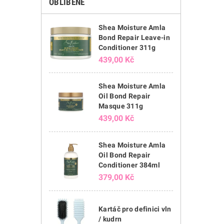
OBLÍBENÉ
Shea Moisture Amla
Bond Repair Leave-in
Conditioner 311g
439,00 Kč
Shea Moisture Amla
Oil Bond Repair
Masque 311g
439,00 Kč
Shea Moisture Amla
Oil Bond Repair
Conditioner 384ml
379,00 Kč
Kartáč pro definici vln
/ kudrn