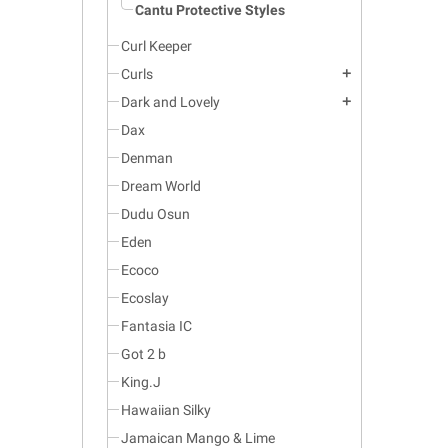
Cantu Protective Styles
Curl Keeper
Curls
add
Dark and Lovely
add
Dax
Denman
Dream World
Dudu Osun
Eden
Ecoco
Ecoslay
Fantasia IC
Got 2 b
King.J
Hawaiian Silky
Jamaican Mango & Lime