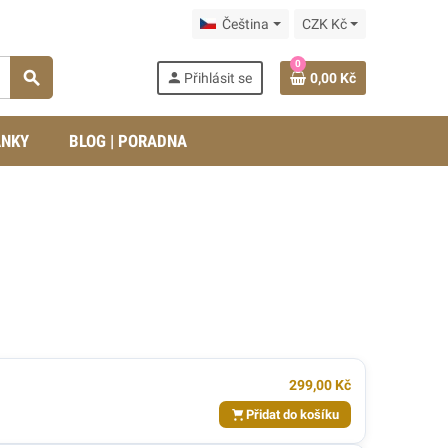
Čeština
CZK Kč
0
search
person
Přihlásit se
0,00 Kč
ÁNKY
BLOG | PORADNA
299,00 Kč
Přidat do košíku