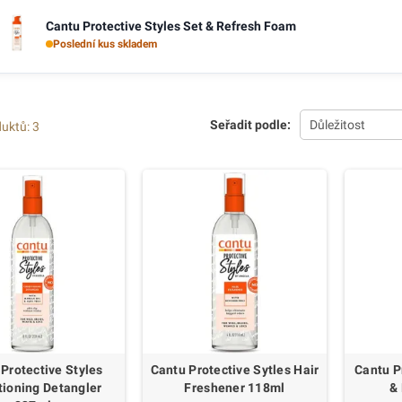
Cantu Protective Styles Set & Refresh Foam
Poslední kus skladem
Seřadit podle:
Důležitost
uktů: 3
Protective Styles
Cantu Protective Sytles Hair
Cantu P
tioning Detangler
Freshener 118ml
&