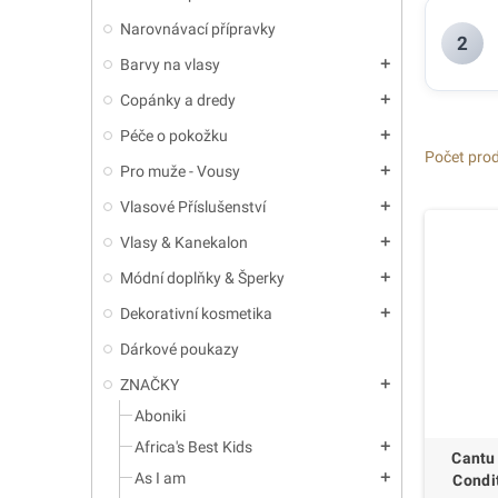
Narovnávací přípravky
2
Barvy na vlasy
add
Copánky a dredy
add
Péče o pokožku
add
Počet prod
Pro muže - Vousy
add
Vlasové Příslušenství
add
Vlasy & Kanekalon
add
Módní doplňky & Šperky
add
Dekorativní kosmetika
add
Dárkové poukazy
ZNAČKY
add
Aboniki
Africa's Best Kids
add
Cantu 
As I am
add
Condi