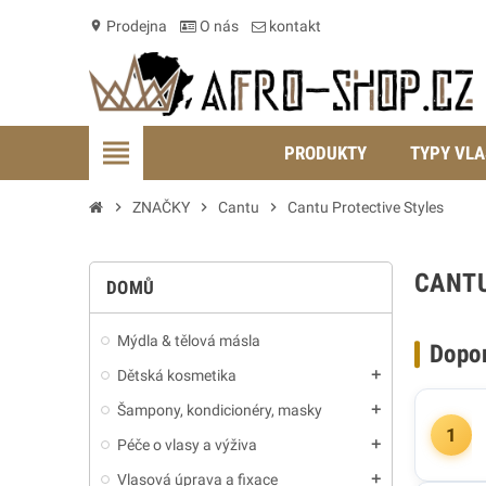
Prodejna
O nás
kontakt
location_on
view_headline
PRODUKTY
TYPY VLA
chevron_right
ZNAČKY
chevron_right
Cantu
chevron_right
Cantu Protective Styles
CANTU
DOMŮ
Mýdla & tělová másla
Dopo
Dětská kosmetika
add
Šampony, kondicionéry, masky
add
1
Péče o vlasy a výživa
add
Vlasová úprava a fixace
add