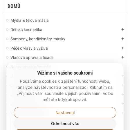
DOMŮ
Mýdla & tělová másla
Dětská kosmetika
add
Šampony, kondicionéry, masky
add
Péče o vlasy a výživa
add
Vlasová úprava a fixace
add
Narovnávací přípravky
Vážíme si vašeho soukromí
Barvy na vlasy
add
Používáme cookies k zajištění funkčnosti webu,
Copánky a dredy
add
analýze návštěvnosti a personalizaci. Kliknutím na
„Přijmout vše" souhlasíte s jejich používáním. Volbu
Péče o pokožku
add
můžete kdykoli upravit.
Pro muže - Vousy
add
Nastavení
Vlasové Příslušenství
add
Čepice na spaní
Odmítnout vše
Sprchovací čepice