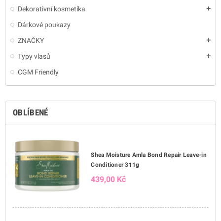
Dekorativní kosmetika
add
Dárkové poukazy
ZNAČKY
add
Typy vlasů
add
CGM Friendly
OBLÍBENÉ
Shea Moisture Amla Bond Repair Leave-in
Conditioner 311g
439,00 Kč