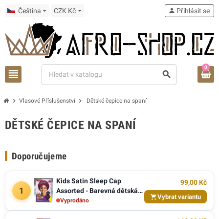
Čeština
CZK Kč
person
Přihlásit se
0
view_headline
search
chevron_right
chevron_right
Vlasové Příslušenství
Dětské čepice na spaní
DĚTSKÉ ČEPICE NA SPANÍ
Doporučujeme
Kids Satin Sleep Cap
99,00 Kč
1
Assorted - Barevná dětská
Vybrat variantu
čepice na spaní
Vyprodáno