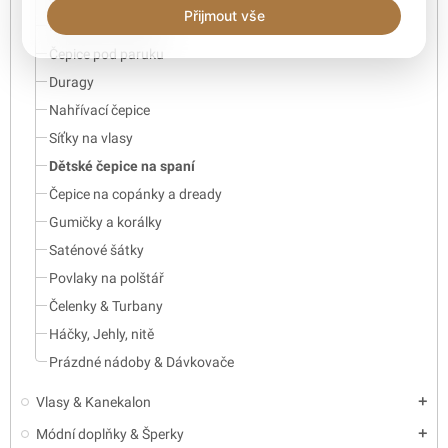
Přijmout vše
Hřebeny a kartáče
Čepice pod paruku
Duragy
Nahřívací čepice
Síťky na vlasy
Dětské čepice na spaní
Čepice na copánky a dready
Gumičky a korálky
Saténové šátky
Povlaky na polštář
Čelenky & Turbany
Háčky, Jehly, nitě
Prázdné nádoby & Dávkovače
Vlasy & Kanekalon
add
Módní doplňky & Šperky
add