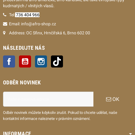
kudrnatých / vlnitých vlasů.
Tel:
736 404 966
Email: info@afro-shop.cz
Address: OC Sfinx, Hrnčířská 6, Brno 602 00
NÁSLEDUJTE NÁS
Facebook
YouTube
Instagram
TikTok
ODBĚR NOVINEK
OK
Odběr novinek můžete kdykoliv zrušit. Pokud to chcete udělat, naše
kontaktní informace naleznete v právním oznámení.
INFORMACE