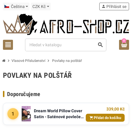
Čeština
CZK Kč
person
Přihlásit se
0
view_headline
search
chevron_right
chevron_right
Vlasové Příslušenství
Povlaky na polštář
POVLAKY NA POLŠTÁŘ
Doporučujeme
339,00 Kč
Dream World Pillow Cover
1
Satin - Saténové povlečení
Přidat do košíku
na polštář