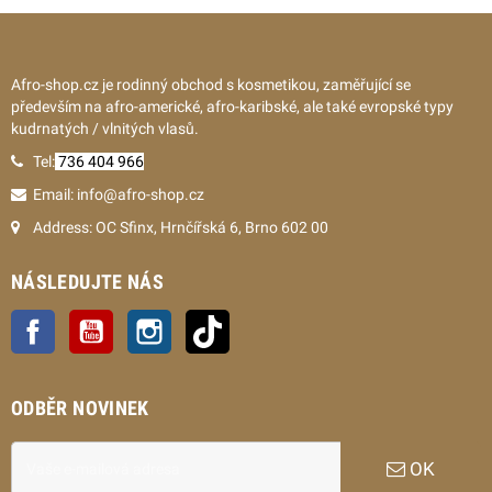
Afro-shop.cz je rodinný obchod s kosmetikou, zaměřující se
především na afro-americké, afro-karibské, ale také evropské typy
kudrnatých / vlnitých vlasů.
Tel:
736 404 966
Email: info@afro-shop.cz
Address: OC Sfinx, Hrnčířská 6, Brno 602 00
NÁSLEDUJTE NÁS
Facebook
YouTube
Instagram
TikTok
ODBĚR NOVINEK
OK