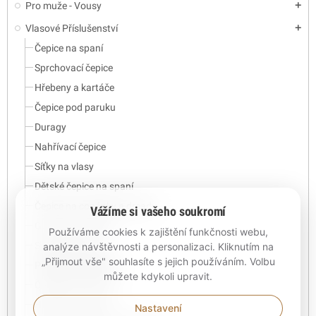
Pro muže - Vousy
add
Vlasové Příslušenství
add
Čepice na spaní
Sprchovací čepice
Hřebeny a kartáče
Čepice pod paruku
Duragy
Nahřívací čepice
Síťky na vlasy
Dětské čepice na spaní
Čepice na copánky a dready
Vážíme si vašeho soukromí
Gumičky a korálky
Používáme cookies k zajištění funkčnosti webu,
Saténové šátky
analýze návštěvnosti a personalizaci. Kliknutím na
„Přijmout vše" souhlasíte s jejich používáním. Volbu
Povlaky na polštář
můžete kdykoli upravit.
Čelenky & Turbany
Háčky, Jehly, nitě
Nastavení