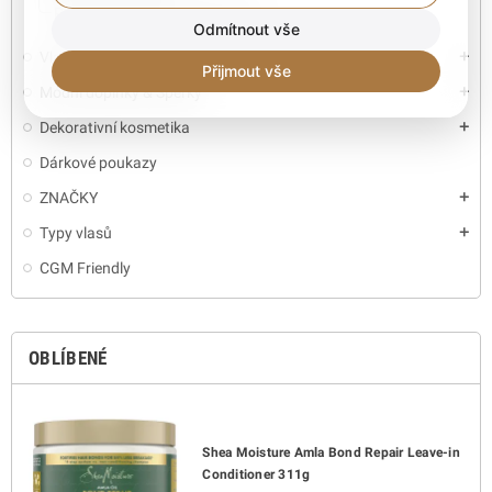
Prázdné nádoby & Dávkovače
Odmítnout vše
Vlasy & Kanekalon
add
Přijmout vše
Módní doplňky & Šperky
add
Dekorativní kosmetika
add
Dárkové poukazy
ZNAČKY
add
Typy vlasů
add
CGM Friendly
OBLÍBENÉ
Shea Moisture Amla Bond Repair Leave-in
Conditioner 311g