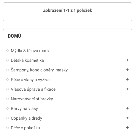
Zobrazení 1-1 z 1 položek
DOMŮ
Mýdla & tělová másla
Dětská kosmetika
add
Šampony, kondicionéry, masky
add
Péče o vlasy a výživa
add
Vlasová úprava a fixace
add
Narovnávací přípravky
Barvy na vlasy
add
Copánky a dredy
add
Péče o pokožku
add