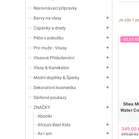
Narovnávací přípravky
Barvy na vlasy
add
Je zde 1 p
Copánky a dredy
add
Péče o pokožku
add
-50,00 K
Pro muže - Vousy
add
Vlasové Příslušenství
add
Vlasy & Kanekalon
add
Módní doplňky & Šperky
add
Dekorativní kosmetika
add
Dárkové poukazy
Shea Mo
ZNAČKY
add
Water Co
Aboniki
Africa's Best Kids
add
349,00 
As I am
add
399,00 Kč