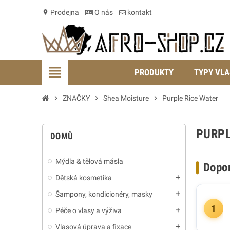
Prodejna
O nás
kontakt
location_on
view_headline
PRODUKTY
TYPY VLA
chevron_right
ZNAČKY
chevron_right
Shea Moisture
chevron_right
Purple Rice Water
PURPL
DOMŮ
Mýdla & tělová másla
Dopo
Dětská kosmetika
add
Šampony, kondicionéry, masky
add
1
Péče o vlasy a výživa
add
Vlasová úprava a fixace
add