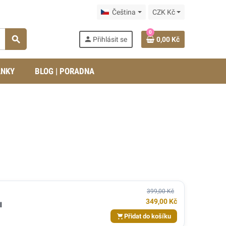
Čeština
CZK Kč
0
search
person
Přihlásit se
0,00 Kč
ÁNKY
BLOG | PORADNA
399,00 Kč
349,00 Kč
l
Přidat do košíku