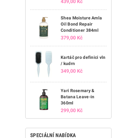
439,00 Kč
Shea Moisture Amla
Oil Bond Repair
Conditioner 384ml
379,00 Kč
Kartáč pro definici vln
/ kudrn
349,00 Kč
Yari Rosemary &
Batana Leave-in
360ml
299,00 Kč
SPECIÁLNÍ NABÍDKA