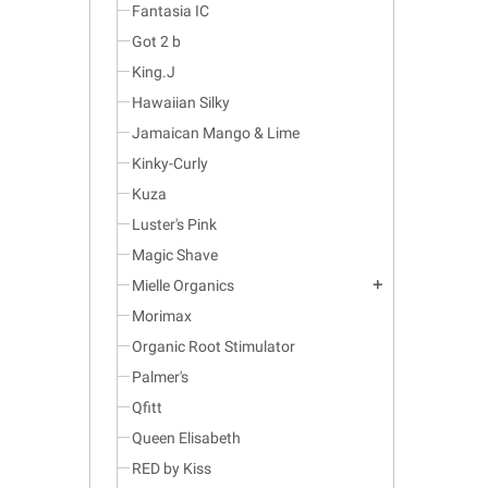
Fantasia IC
Got 2 b
King.J
Hawaiian Silky
Jamaican Mango & Lime
Kinky-Curly
Kuza
Luster's Pink
Magic Shave
Mielle Organics
add
Morimax
Organic Root Stimulator
Palmer's
Qfitt
Queen Elisabeth
RED by Kiss