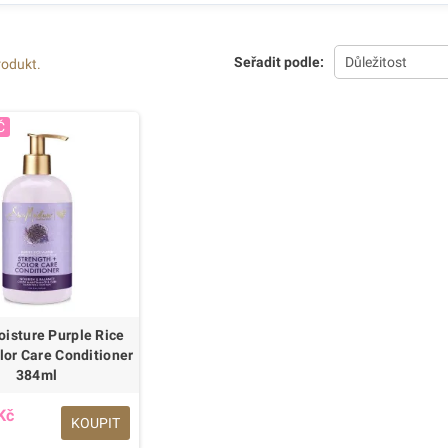
Seřadit podle:
Důležitost
rodukt.
Č
isture Purple Rice
lor Care Conditioner
384ml
Kč
KOUPIT