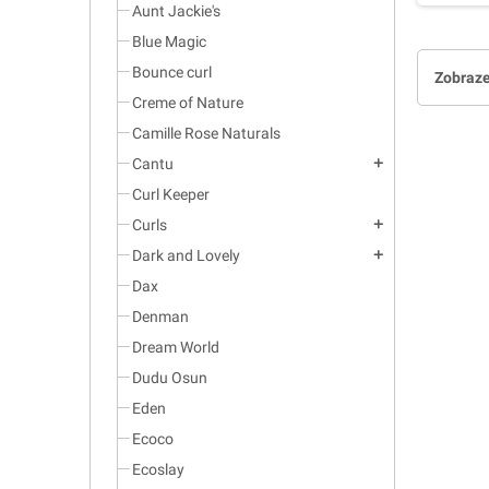
Aunt Jackie's
Blue Magic
Bounce curl
Zobraze
Creme of Nature
Camille Rose Naturals
Cantu
add
Curl Keeper
Curls
add
Dark and Lovely
add
Dax
Denman
Dream World
Dudu Osun
Eden
Ecoco
Ecoslay