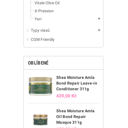
Vitale Olive Oil
X-Pression
Yari
add
Typy vlasů
add
CGM Friendly
OBLÍBENÉ
Shea Moisture Amla
Bond Repair Leave-in
Conditioner 311g
439,00 Kč
Shea Moisture Amla
Oil Bond Repair
Masque 311g