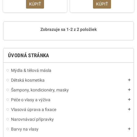
KÚPIŤ
KÚPIŤ
Zobrazuje sa 1-2 z 2 položiek
ÚVODNÁ STRÁNKA
Mýdla & tělová másla
Dětská kosmetika
add
Šampony, kondicionéry, masky
add
Péče o vlasy a výživa
add
Vlasová úprava a fixace
add
Narovnávací přípravky
Barvy na vlasy
add