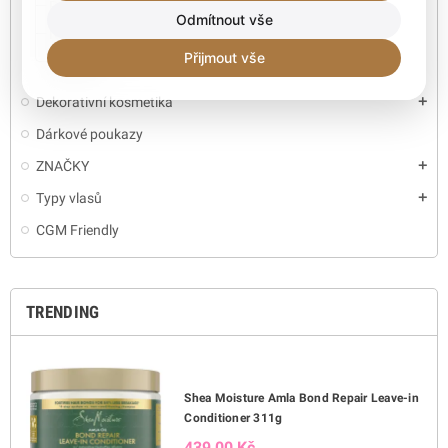
Prsteny a Náramky
Odmítnout vše
Náhrdelníky, motýlky, náramky
Přijmout vše
Deštníky
Dekorativní kosmetika
add
Dárkové poukazy
ZNAČKY
add
Typy vlasů
add
CGM Friendly
TRENDING
Shea Moisture Amla Bond Repair Leave-in
Conditioner 311g
439,00 Kč