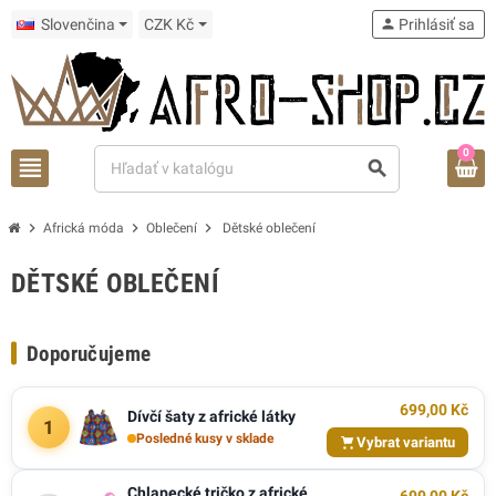
Slovenčina
CZK Kč
person
Prihlásiť sa
0
view_headline
search
chevron_right
chevron_right
chevron_right
Africká móda
Oblečení
Dětské oblečení
DĚTSKÉ OBLEČENÍ
Doporučujeme
699,00 Kč
Dívčí šaty z africké látky
1
Posledné kusy v sklade
Vybrat variantu
Chlapecké tričko z africké