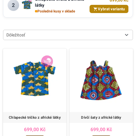
699,00 Kč
2
látky
Vybrat variantu
Posledné kusy v sklade
Dôležitosť
Chlapecké tričko z africké látky
Dívčí šaty z africké látky
699,00 Kč
699,00 Kč