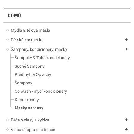
DOMŮ
Mýdla & tělová másla
Dětská kosmetika
add
Šampony, kondicionéry, masky
add
Šampuky & Tuhé kondicionéry
Suché Šampony
Předmytí & Oplachy
Šampony
Co wash - mycí kondicionéry
Kondicionéry
Masky na vlasy
Péče o vlasy a výživa
add
Vlasová úprava a fixace
add