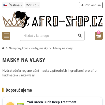
Čeština
CZK Kč
person
Přihlásit se
0
view_headline
search
chevron_right
chevron_right
Šampony, kondicionéry, masky
Masky na vlasy
MASKY NA VLASY
Hydratační a regenerační masky z přírodních ingrediencí, pro afro,
kudrnaté a vlnité vlasy.
Doporučujeme
Yari Green Curls Deep Treatment