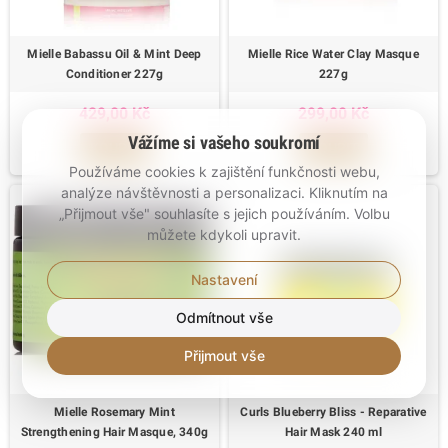
Mielle Babassu Oil & Mint Deep
Mielle Rice Water Clay Masque
Conditioner 227g
227g
429,00 Kč
299,00 Kč
Vážíme si vašeho soukromí
KOUPIT
KOUPIT
Používáme cookies k zajištění funkčnosti webu,
analýze návštěvnosti a personalizaci. Kliknutím na
„Přijmout vše" souhlasíte s jejich používáním. Volbu
můžete kdykoli upravit.
Nastavení
Odmítnout vše
Přijmout vše
Mielle Rosemary Mint
Curls Blueberry Bliss - Reparative
Strengthening Hair Masque, 340g
Hair Mask 240 ml