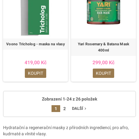
Voono Tricholog - maska na vlasy
Yari Rosemary & Batana Mask
400ml
419,00 Kč
299,00 Kč
KOUPIT
KOUPIT
Zobrazení 1-24 z 26 položek
1
2
DALŠÍ
navigate_next
Hydratační a regenerační masky z přírodních ingrediencí, pro afro,
kudrnaté a vlnité vlasy.