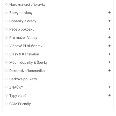
Narovnávací přípravky
Barvy na vlasy
add
Copánky a dredy
add
Péče o pokožku
add
Pro muže - Vousy
add
Vlasové Příslušenství
add
Vlasy & Kanekalon
add
Módní doplňky & Šperky
add
Dekorativní kosmetika
add
Dárkové poukazy
ZNAČKY
add
Typy vlasů
add
CGM Friendly