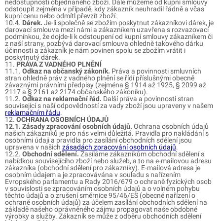
nedostupnosti objednaného zboží. Dále můžeme od kupní smlouvy
odstoupit zejména v případě, kdy zákazník neuhradil řádně a včas
kupní cenu nebo odmítl převzít zboží.
10.4.
Dárek.
Je-li společně se zbožím poskytnut zákazníkovi dárek, je
darovací smlouva mezi námi a zákazníkem uzavřena s rozvazovací
podmínkou, že dojde-li k odstoupení od kupní smlouvy zákazníkem či
z naší strany, pozbývá darovací smlouva ohledně takového dárku
účinnosti a zákazník je nám povinen spolu se zbožím vrátit i
poskytnutý dárek.
11.
PRÁVA Z VADNÉHO PLNĚNÍ
11.1.
Odkaz na občanský zákoník.
Práva a povinnosti smluvních
stran ohledně práv z vadného plnění se řídí příslušnými obecně
závaznými právními předpisy (zejména § 1914 až 1925, § 2099 až
2117 a § 2161 až 2174 občanského zákoníku).
11.2.
Odkaz na reklamační řád.
Další práva a povinnosti stran
související s naší odpovědností za vady zboží jsou upraveny v našem
reklamačním řádu
.
12.
OCHRANA OSOBNÍCH ÚDAJŮ
12.1. Zásady zpracování osobních údajů.
Ochrana osobních údajů
našich zákazníků je pro nás velmi důležitá. Pravidla pro nakládání s
osobními údaji a pravidla pro zasílání obchodních sdělení jsou
upravena v našich
zásadách zpracování osobních údajů
.
12.2.
Obchodní sdělení.
Zasíláme zákazníkům obchodní sdělení s
nabídkou souvisejícího zboží nebo služeb, a to na e-mailovou adresu
zákazníka (obchodní sdělení pro zákazníky). E-mailová adresa je
osobním údajem a je zpracovávána v souladu s nařízením
Evropského parlamentu a Rady 2016/679 o ochraně fyzických osob
v souvislosti se zpracováním osobních údajů a o volném pohybu
těchto údajů a o zrušení směrnice 95/46/ES (obecné nařízení o
ochraně osobních údajů) za účelem zasílání obchodních sdělení na
základě našeho oprávněného zájmu propagovat naše obdobné
výrobky a služby. Zákazník se může z odběru obchodních sdělení