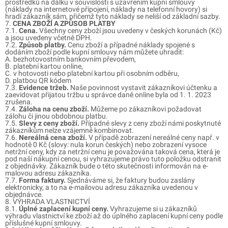
prostředků na dálku v souvislosti s uzavřením kupní smlouvy
(náklady na internetové připojení, náklady na telefonní hovory) si
hradí zákazník sám, přičemž tyto náklady se neliší od základní sazby.
7.
CENA ZBOŽÍ A ZPŮSOB PLATBY
7.1.
Cena.
Všechny ceny zboží jsou uvedeny v českých korunách (Kč)
a jsou uvedeny včetně DPH.
7.2.
Způsob platby.
Cenu zboží a případné náklady spojené s
dodáním zboží podle kupní smlouvy nám můžete uhradit:
A. bezhotovostním bankovním převodem,
B. platební kartou online,
C. v hotovosti nebo platební kartou při osobním odběru,
D. platbou QR kódem
7.3.
Evidence tržeb.
Naše povinnost vystavit zákazníkovi účtenku a
zaevidovat přijatou tržbu u správce daně online byla od 1. 1. 2023
zrušena.
7.4.
Záloha na cenu zboží.
Můžeme po zákazníkovi požadovat
zálohu či jinou obdobnou platbu.
7.5.
Slevy z ceny zboží.
Případné slevy z ceny zboží námi poskytnuté
zákazníkům nelze vzájemně kombinovat.
7.6.
Nereálná cena zboží.
V případě zobrazení nereálné ceny např. v
hodnotě 0 Kč (slovy: nula korun českých) nebo zobrazení vysoce
netržní ceny, kdy za netržní cenu je považována taková cena, která je
pod naší nákupní cenou, si vyhrazujeme právo tuto položku odstranit
z objednávky. Zákazník bude o této skutečnosti informován na e-
malovou adresu zákazníka.
7.7.
Forma faktury.
Sjednáváme si, že faktury budou zaslány
elektronicky, a to na e-mailovou adresu zákazníka uvedenou v
objednávce.
8.
VÝHRADA VLASTNICTVÍ
8.1.
Úplné zaplacení kupní ceny.
Vyhrazujeme si u zákazníků
výhradu vlastnictví ke zboží až do úplného zaplacení kupní ceny podle
příslušné kupní smlouvy.