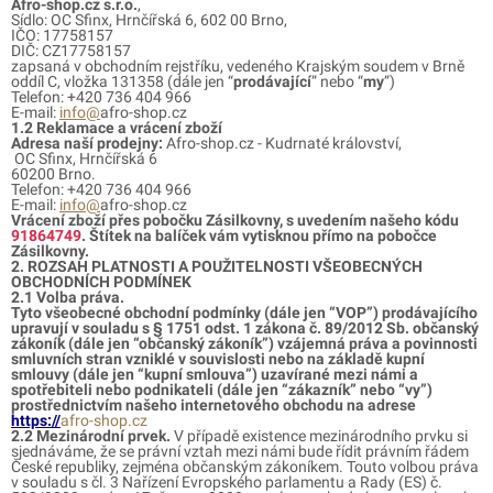
Afro-shop.cz s.r.o.
,
Sídlo: OC Sfinx, Hrnčířská 6, 602 00 Brno,
IČO: 17758157
DIČ: CZ17758157
zapsaná v obchodním rejstříku,
vedeného Krajským soudem v Brně
oddíl C, vložka 131358
(dále jen “
prodávající
” nebo “
my
”)
Telefon: +420 736 404 966
E-mail:
info@
afro-shop.cz
1.2 Reklamace a vrácení zboží
Adresa naší prodejny:
Afro-shop.cz - Kudrnaté království,
OC Sfinx, Hrnčířská 6
60200 Brno.
Telefon: +420 736 404 966
E-mail:
info@
afro-shop.cz
Vrácení zboží přes pobočku Zásilkovny, s uvedením našeho kódu
91864749
. Štítek na balíček vám vytisknou přímo na pobočce
Zásilkovny.
2. ROZSAH PLATNOSTI A POUŽITELNOSTI VŠEOBECNÝCH
OBCHODNÍCH PODMÍNEK
2.1 Volba práva.
Tyto všeobecné obchodní podmínky (dále jen “VOP”) prodávajícího
upravují v souladu s § 1751 odst. 1 zákona č. 89/2012 Sb. občanský
zákoník (dále jen “občanský zákoník”) vzájemná práva a povinnosti
smluvních stran vzniklé v souvislosti nebo na základě kupní
smlouvy (dále jen “kupní smlouva”) uzavírané mezi námi a
spotřebiteli nebo podnikateli (dále jen “zákazník” nebo “vy”)
prostřednictvím našeho internetového obchodu na adrese
https://
afro-shop.cz
2.2 Mezinárodní prvek.
V případě existence mezinárodního prvku si
sjednáváme, že se právní vztah mezi námi bude řídit právním řádem
České republiky, zejména občanským zákoníkem. Touto volbou práva
v souladu s čl. 3 Nařízení Evropského parlamentu a Rady (ES) č.