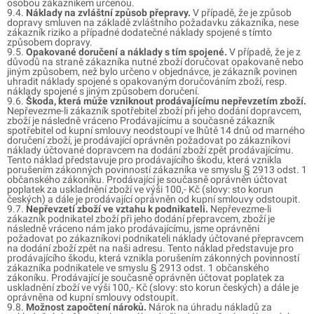
osobou zákazníkem určenou.
9.4.
Náklady na zvláštní způsob přepravy.
V případě, že je způsob
dopravy smluven na základě zvláštního požadavku zákazníka, nese
zákazník riziko a případné dodatečné náklady spojené s tímto
způsobem dopravy.
9.5.
Opakované doručení a náklady s tím spojené.
V případě, že je z
důvodů na straně zákazníka nutné zboží doručovat opakovaně nebo
jiným způsobem, než bylo určeno v objednávce, je zákazník povinen
uhradit náklady spojené s opakovaným doručováním zboží, resp.
náklady spojené s jiným způsobem doručení.
9.6.
Škoda, která může vzniknout prodávajícímu nepřevzetím zboží.
Nepřevezme-li zákazník spotřebitel zboží při jeho dodání dopravcem,
zboží je následně vráceno Prodávajícímu a současně zákazník
spotřebitel od kupní smlouvy neodstoupí ve lhůtě 14 dnů od marného
doručení zboží, je prodávající oprávněn požadovat po zákazníkovi
náklady účtované dopravcem na dodání zboží zpět prodávajícímu.
Tento náklad představuje pro prodávajícího škodu, která vznikla
porušením zákonných povinností zákazníka ve smyslu § 2913 odst. 1
občanského zákoníku. Prodávající je současně oprávněn účtovat
poplatek za uskladnění zboží ve výši 100,- Kč (slovy: sto korun
českých) a dále je prodávající oprávněn od kupní smlouvy odstoupit.
9.7.
Nepřevzetí zboží ve vztahu k podnikateli.
Nepřevezme-li
zákazník podnikatel zboží při jeho dodání přepravcem, zboží je
následně vráceno nám jako prodávajícímu, jsme oprávněni
požadovat po zákazníkovi podnikateli náklady účtované přepravcem
na dodání zboží zpět na naši adresu. Tento náklad představuje pro
prodávajícího škodu, která vznikla porušením zákonných povinností
zákazníka podnikatele ve smyslu § 2913 odst. 1 občanského
zákoníku. Prodávající je současně oprávněn účtovat poplatek za
uskladnění zboží ve výši 100,- Kč (slovy: sto korun českých) a dále je
oprávněna od kupní smlouvy odstoupit.
9.8.
Možnost započtení nároků.
Nárok na úhradu nákladů za