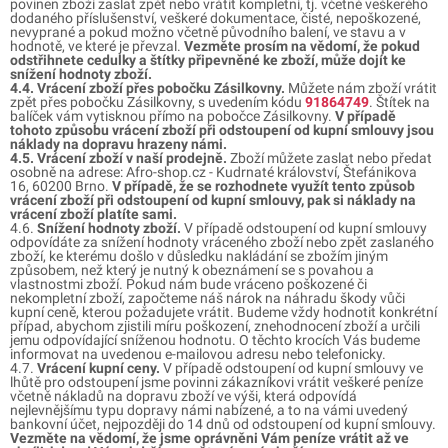
povinen zboží zaslat zpět nebo vrátit kompletní, tj. včetně veškerého
dodaného příslušenství, veškeré dokumentace, čisté, nepoškozené,
nevyprané a pokud možno včetně původního balení, ve stavu a v
hodnotě, ve které je převzal.
Vezměte prosím na vědomí, že pokud
odstřihnete cedulky a štítky připevněné ke zboží, může dojít ke
snížení hodnoty zboží.
4.4. Vrácení zboží přes pobočku Zásilkovny.
Můžete nám zboží vrátit
zpět přes pobočku Zásilkovny, s uvedením kódu
91864749
. Štítek na
balíček vám vytisknou přímo na pobočce Zásilkovny.
V případě
tohoto způsobu vrácení zboží při odstoupení od kupní smlouvy jsou
náklady na dopravu hrazeny námi.
4.5. Vrácení zboží v naší prodejně.
Zboží můžete zaslat nebo předat
osobně na adrese:
Afro-shop.cz - Kudrnaté království, Štefánikova
16, 60200 Brno.
V případě, že se rozhodnete využít tento způsob
vrácení zboží při odstoupení od kupní smlouvy, pak si náklady na
vrácení zboží platíte sami.
4.6.
Snížení hodnoty zboží.
V případě odstoupení od kupní smlouvy
odpovídáte za snížení hodnoty vráceného zboží nebo zpět zaslaného
zboží, ke kterému došlo v důsledku nakládání se zbožím jiným
způsobem, než který je nutný k obeznámení se s povahou a
vlastnostmi zboží. Pokud nám bude vráceno poškozené či
nekompletní zboží, započteme náš nárok na náhradu škody vůči
kupní ceně, kterou požadujete vrátit. Budeme vždy hodnotit konkrétní
případ, abychom zjistili míru poškození, znehodnocení zboží a určili
jemu odpovídající sníženou hodnotu. O těchto krocích Vás budeme
informovat na uvedenou e-mailovou adresu nebo telefonicky.
4.7.
Vrácení kupní ceny.
V případě odstoupení od kupní smlouvy ve
lhůtě pro odstoupení jsme povinni zákazníkovi vrátit veškeré peníze
včetně nákladů na dopravu zboží ve výši, která odpovídá
nejlevnějšímu typu dopravy námi nabízené, a to na vámi uvedený
bankovní účet, nejpozději do 14 dnů od odstoupení od kupní smlouvy.
Vezměte na vědomí, že jsme oprávněni Vám peníze vrátit až ve