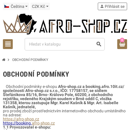
Čeština
CZK Kč
person
Přihlásit se
0
view_headline
search
chevron_right
OBCHODNÍ PODMÍNKY
OBCHODNÍ PODMÍNKY
Obchodní podmínky e-shopu
Afro-shop.cz a booking.afro.10it.cz/
společnosti Afro-shop.cz s.r.o., IČO: 17758157, se sídlem
Štefánikova 85/16, Brno- Královo Pole, 60200, z obchodn
ího
rejstříku, vedeného Krajským soudem v Brně oddíl C, vložka
131358
, kterou zastupuje Mgr. Karel Kašník & Mgr. Art. Isabelle
Kašník, jednatelé,
pro prodej zboží prostřednictvím internetového obchodu umístěného
na adrese:
https://afro-shop.cz
https://booking.
afro-shop.cz
1.1 Provozovatel e-shopu: