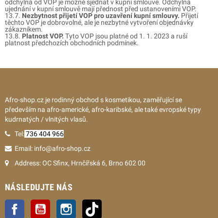
odchylná od VOP je možné sjednat v kupní smlouvě. Odchylná
ujednání v kupní smlouvě mají přednost před ustanoveními VOP.
13.7.
Nezbytnost přijetí VOP pro uzavření kupní smlouvy.
Přijetí
těchto VOP je dobrovolné, ale je nezbytné vytvoření objednávky
zákazníkem.
13.8.
Platnost VOP.
Tyto VOP jsou platné od 1. 1. 2023 a ruší
platnost předchozích obchodních podmínek.
Afro-shop.cz je rodinný obchod s kosmetikou, zaměřující se
především na afro-americké, afro-karibské, ale také evropské typy
kudrnatých / vlnitých vlasů.
Tel:
736 404 966
Email: info@afro-shop.cz
Address: OC Sfinx, Hrnčířská 6, Brno 602 00
NÁSLEDUJTE NÁS
Facebook
YouTube
Instagram
TikTok