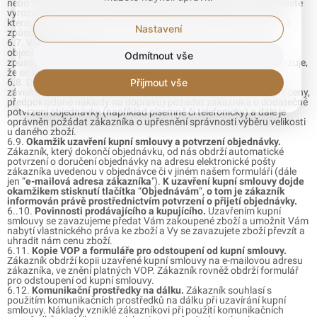
nebo neúplné údaje, můžeme objednávku odmítnout, o čemž budete
vyrozuměni e-mailem. Zákazník může být odpovědný za škodu,
kterou uvedením záměrně nepravdivých nebo nesprávných údajů
Nastavení
způsobí.
6.7.
Vlastnosti zboží.
Zákazník je povinen se před dokončením
objednávky seznámit s vlastnostmi, druhem a doporučeným
Odmítnout vše
způsobem užívání zboží. Provedením objednávky zákazník potvrzuje,
že se s těmito informacemi seznámil a že těmto rozumí.
Přijmout vše
6.8.
Dodatečné potvrzení objednávky.
Prodávající je oprávněn v
závislosti na charakteru objednávky (množství zboží, výše kupní ceny,
předpokládané náklady na dopravu) požádat zákazníka o dodatečné
potvrzení objednávky (například písemně či telefonicky) a dále je
oprávněn požádat zákazníka o upřesnění správnosti výběru velikosti
u daného zboží.
6.9.
Okamžik uzavření kupní smlouvy a potvrzení objednávky.
Zákazník, který dokončí objednávku, od nás obdrží automatické
potvrzení o doručení objednávky na adresu elektronické pošty
zákazníka uvedenou v objednávce či v jiném našem formuláři (dále
jen “
e-mailová adresa zákazníka
").
K uzavření kupní smlouvy dojde
okamžikem stisknutí tlačítka
“
Objednávám
“,
o tom je zákazník
informován právě prostřednictvím potvrzení o přijetí objednávky.
6..10.
Povinnosti prodávajícího a kupujícího.
Uzavřením kupní
smlouvy se zavazujeme předat Vám zakoupené zboží a umožnit Vám
nabytí vlastnického práva ke zboží a Vy se zavazujete zboží převzít a
uhradit nám cenu zboží.
6.11.
Kopie VOP a formuláře pro odstoupení od kupní smlouvy.
Zákazník obdrží kopii uzavřené kupní smlouvy na e-mailovou adresu
zákazníka, ve znění platných VOP. Zákazník rovněž obdrží formulář
pro odstoupení od kupní smlouvy.
6.12.
Komunikační prostředky na dálku.
Zákazník souhlasí s
použitím komunikačních prostředků na dálku při uzavírání kupní
smlouvy. Náklady vzniklé zákazníkovi při použití komunikačních