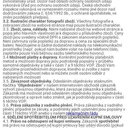
živnostenský úřad. Dozor nad oblastí ochrany osobních údajů
vykonává Úřad pro ochranu osobních údajů. Česká obchodní
inspekce vykonává ve vymezeném rozsahu mimo jiné dozor nad
dodržováním zákona č. 634/1992 Sb., o ochraně spotřebitele, ve
znění pozdějších předpisů.
3.2. Ilustrační charakter fotografií zboží.
Všechny fotografie a
zobrazení zboží na webové stránce mají pouze ilustrační charakter.
3.3.
Zboží, cena, náklady.
Námi nabízené zboží na webové stránce a
popis jeho hlavních vlastností je k dispozici u příslušného zboží. Ceny
zboží jsou uvedeny včetně DPH a zákonem stanovených poplatků.
Není zahrnuta výše poplatků za dopravu a cena za speciální druh
balení. Neúčtujeme si žádné dodatečné náklady na telekomunikační
prostředky (např. pokud nám budete volat na naše telefonní číslo,
zaplatíte pouze Vaši běžnou sazbu telefonického hovoru).
3.4
Možnosti platby a dopravy.
Konkrétní podmínky platebních
metod a možností dopravy jsou podrobněji popsány v průběhu
samotné objednávky a také v části 7 a 9 těchto VOP. Zboží Vám
doručíme prostřednictvím dopravce, kterého si zvolíte z námi
nabízených možností nebo si můžete zvolit osobní odběr z
nabízených možností
3.5.
Závaznost objednávky.
Odesláním objednávky stisknutím
tlačítka “
Objednávám
” v našem internetovém obchodě zákazník
vytvoří závaznou objednávku, která zavazuje zákazníka k platbě.
Zákazník má možnost před odesláním objednávky svou objednávku
zkontrolovat a opravit nebo změnit, jak je podrobněji popsáno v části
6 těchto VOP.
3.6.
Práva zákazníka z vadného plnění.
Práva zákazníka z vadného
plnění, případně ze záruky, a podmínky jejich uplatnění jsou popsány v
části 11těchto VOP, anebo v našem
reklamačním řádu
4.
SDĚLENÍ SPOTŘEBITELŮM PŘED UZAVŘENÍM KUPNÍ SMLOUVY
4.1.
Právo na odstoupení od kupní smlouvy.
Zákazník
spotřebitel
má právo na odstoupení od kupní smlouvy bez udání důvodů (pokud