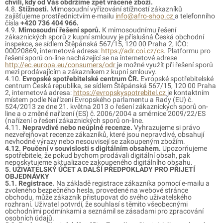
chvíli, kdy od Vás obdržíme zpět vrácené zboží.
4.8.
Stížnosti.
Mimosoudní vyřizování stížností zákazníků
zajišťujeme prostřednictvím e-mailu
info@afro-shop.cz
a telefonního
čísla
+420 736 404 966.
4.9.
Mimosoudní řešení sporů.
K mimosoudnímu řešení
zákaznických sporů z kupní smlouvy je příslušná Česká obchodní
inspekce, se sídlem Štěpánská 567/15, 120 00 Praha 2, IČO:
00020869, internetová adresa:
https://adr.coi.cz/cs
. Platformu pro
řešení sporů on-line nacházející se na internetové adrese
http://ec.europa.eu/consumers/odr
je možné využít při řešení sporů
mezi prodávajícím a zákazníkem z kupní smlouvy.
4.10.
Evropské spotřebitelské centrum ČR.
Evropské spotřebitelské
centrum Česká republika, se sídlem Štěpánská 567/15, 120 00 Praha
2, internetová adresa:
https://evropskyspotrebitel.cz
je kontaktním
místem podle Nařízení Evropského parlamentu a Rady (EU) č.
524/2013 ze dne 21. května 2013 o řešení zákaznických sporů on-
line a o změně nařízení (ES) č. 2006/2004 a směrnice 2009/22/ES
(nařízení o řešení zákaznických sporů on-line.
4.11.
Nepravdivé nebo neúplné recenze.
Vyhrazujeme si právo
nezveřejňovat recenze zákazníků, které jsou nepravdivé, obsahují
nevhodné výrazy nebo nesouvisejí se zakoupeným zbožím.
4.12. Poučení v souvislosti s digitálním obsahem.
Upozorňujeme
spotřebitele, že pokud bychom prodávali digitální obsah, pak
neposkytujeme aktualizace zakoupeného digitálního obsahu.
5. UŽIVATELSKÝ ÚČET A DALŠÍ PŘEDPOKLADY PRO PŘIJETÍ
OBJEDNÁVKY
5.1. Registrace.
Na základě registrace zákazníka pomocí e-mailu a
zvoleného bezpečného hesla, provedené na webové stránce
obchodu, může zákazník přistupovat do svého uživatelského
rozhraní. Uživatel potvrdí, že souhlasí s těmito všeobecnými
obchodními podmínkami a seznámil se zásadami pro zpracování
osobních údajů.