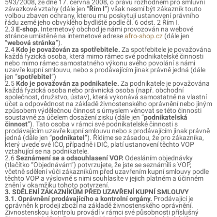
593/2008, ze dne 17. června 2008, o právu rozhodném pro smluvní
závazkové vztahy (dále jen “
Řím I
”) však nesmí být zákazník touto
volbou zbaven ochrany, kterou mu poskytují ustanovení právního
řádu země jeho obvyklého bydliště podle čl. 6 odst. 2 Řím I.
2.3
E-shop.
Internetový obchod je námi provozován na webové
stránce umístěné na internetové adrese
afro-shop.cz
(dále jen
“
webová stránka
”).
2.4
Kdo je považován za spotřebitele.
Za spotřebitele je považována
každá fyzická osoba, která mimo rámec své podnikatelské činnosti
nebo mimo rámec samostatného výkonu svého povolání s námi
uzavře kupní smlouvu, nebo s prodávajícím jinak právně jedná (dále
jen “
spotřebitel
”)
2.5
Kdo je považován za podnikatele.
Za podnikatele je považována
každá fyzická osoba nebo právnická osoba (např. obchodní
společnost, družstvo, ústav), která vykonává samostatně na vlastní
účet a odpovědnost na základě živnostenského oprávnění nebo jiným
způsobem výdělečnou činnost s úmyslem věnovat se této činnosti
soustavně za účelem dosažení zisku (dále jen “
podnikatelská
činnost
”). Tato osoba v rámci své podnikatelské činnosti s
prodávajícím uzavře kupní smlouvu nebo s prodávajícím jinak právně
jedná (dále jen “
podnikatel
”). Řídíme se zásadou, že pro zákazníka,
který uvede své IČO, případně i DIČ, platí ustanovení těchto VOP
vztahující se na podnikatele.
2.6
Seznámení se a odsouhlasení VOP.
Odesláním objednávky
(tlačítko “Objednávám”) potvrzujete, že jste se seznámili s VOP,
včetně sdělení vůči zákazníkům před uzavřením kupní smlouvy podle
těchto VOP a výslovně s nimi souhlasíte v jejich platném a účinném
znění v okamžiku tohoto potvrzení.
3. SDĚLENÍ ZÁKAZNÍKŮM PŘED UZAVŘENÍ KUPNÍ SMLOUVY
3.1. Oprávnění prodávajícího a kontrolní orgány.
Prodávající je
oprávněn k prodeji zboží na základě živnostenského oprávnění.
Živnostenskou kontrolu provádí v rámci své působnosti příslušný