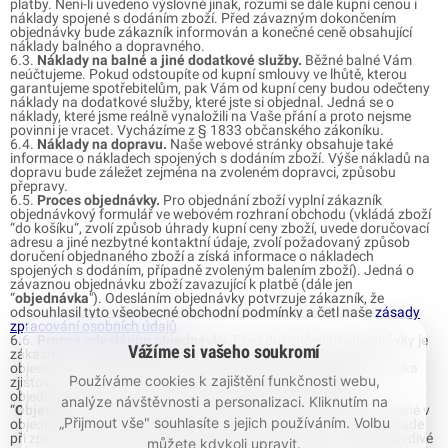
platby. Není-li uvedeno výslovně jinak, rozumí se dále kupní cenou i
náklady spojené s dodáním zboží. Před závazným dokončením
objednávky bude zákazník informován a konečné ceně obsahující
náklady balného a dopravného.
6.3.
Náklady na balné a jiné dodatkové služby.
Běžné balné Vám
neúčtujeme. Pokud odstoupíte od kupní smlouvy ve lhůtě, kterou
garantujeme spotřebitelům, pak Vám od kupní ceny budou odečteny
náklady na dodatkové služby, které jste si objednal. Jedná se o
náklady, které jsme reálně vynaložili na Vaše přání a proto nejsme
povinni je vracet. Vycházíme z § 1833 občanského zákoníku.
6.4.
Náklady na dopravu.
Naše webové stránky obsahuje také
informace o nákladech spojených s dodáním zboží. Výše nákladů na
dopravu bude záležet zejména na zvoleném dopravci, způsobu
přepravy.
6.5.
Proces objednávky.
Pro objednání zboží vyplní zákazník
objednávkový formulář ve webovém rozhraní obchodu (vkládá zboží
“do košíku“, zvolí způsob úhrady kupní ceny zboží, uvede doručovací
adresu a jiné nezbytné kontaktní údaje, zvolí požadovaný způsob
doručení objednaného zboží a získá informace o nákladech
spojených s dodáním, případně zvoleným balením zboží). Jedná o
závaznou objednávku zboží zavazující k platbě (dále jen
“
objednávka
"). Odesláním objednávky potvrzuje zákazník, že
odsouhlasil tyto všeobecné obchodní podmínky a četl naše
zásady
zpracování osobních údajů
.
6.6.
Proces odesláním objednávky.
Před dokončením objednávky je
Vážíme si vašeho soukromí
zákazníkovi umožněno zkontrolovat a měnit údaje, které do
objednávky zákazník vložil, a to i s ohledem na možnost zákazníka
Používáme cookies k zajištění funkčnosti webu,
zjišťovat a opravovat chyby vzniklé při zadávání údajů do
objednávky. Objednávka je odeslána kliknutím na tlačítko
analýze návštěvnosti a personalizaci. Kliknutím na
“
Objednávám
“ a proces objednávky je tím ukončen. Údaje uvedené v
„Přijmout vše" souhlasíte s jejich používáním. Volbu
objednávce jsou prodávajícím považovány za správné. Pokud bude
při zpracování objednávky zjištěno, že byly použity zjevně nepravdivé
můžete kdykoli upravit.