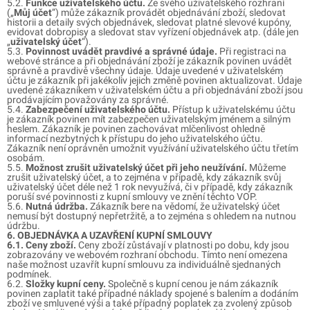
5.2.
Funkce uživatelského účtu.
Ze svého uživatelského rozhraní
(„
Můj účet
”) může zákazník provádět objednávání zboží, sledovat
historii a detaily svých objednávek, sledovat platné slevové kupóny,
evidovat dobropisy a sledovat stav vyřízení objednávek atp. (dále jen
„
uživatelský účet
“).
5.3.
Povinnost uvádět pravdivé a správné údaje.
Při registraci na
webové stránce a při objednávání zboží je zákazník povinen uvádět
správně a pravdivě všechny údaje. Údaje uvedené v uživatelském
účtu je zákazník při jakékoliv jejich změně povinen aktualizovat. Údaje
uvedené zákazníkem v uživatelském účtu a při objednávání zboží jsou
prodávajícím považovány za správné.
5.4.
Zabezpečení uživatelského účtu.
Přístup k uživatelskému účtu
je zákazník povinen mít zabezpečen uživatelským jménem a silným
heslem. Zákazník je povinen zachovávat mlčenlivost ohledně
informací nezbytných k přístupu do jeho uživatelského účtu.
Zákazník není oprávněn umožnit využívání uživatelského účtu třetím
osobám.
5.5.
Možnost zrušit uživatelský účet při jeho neužívání.
Můžeme
zrušit uživatelský účet, a to zejména v případě, kdy zákazník svůj
uživatelský účet déle než 1 rok nevyužívá, či v případě, kdy zákazník
poruší své povinnosti z kupní smlouvy ve znění těchto VOP.
5.6.
Nutná údržba.
Zákazník bere na vědomí, že uživatelský účet
nemusí být dostupný nepřetržitě, a to zejména s ohledem na nutnou
údržbu.
6. OBJEDNÁVKA A UZAVŘENÍ KUPNÍ SMLOUVY
6.1. Ceny zboží.
Ceny zboží zůstávají v platnosti po dobu, kdy jsou
zobrazovány ve webovém rozhraní obchodu. Tímto není omezena
naše možnost uzavřít kupní smlouvu za individuálně sjednaných
podmínek.
6.2.
Složky kupní ceny.
Společně s kupní cenou je nám zákazník
povinen zaplatit také případné náklady spojené s balením a dodáním
zboží ve smluvené výši a také případný poplatek za zvolený způsob