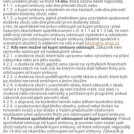
není uvedeno jinak) ve lhůtě
14
dnů
, která začíná běžet nejpozději.
4.1.1. u kupní smlouvy ode dne převzetí zboží; nebo
4.1.2. u kupní smlouvy s dodáním ve více částech, ode dne převzetí
poslední dodávky zboží; nebo
4.1.3. u kupní smlouvy, jejímž předmětem jsou pravidelné opakované
dodávky zboží, ode dne převzetí první dodávky zboží;
s tím, že spotřebitel má právo odstoupit od kupní smlouvy i před
časovým okamžikem specifikovaným v čl. 4.1.1 až 4.1.3 tak, že nám
sdělí svůj záměr od kupní smlouvy odstoupit vyplněním a odesláním
formuláře pro odstoupení od kupní smlouvy (ideálně společně s
vráceným zbožím) či sdělením na náš e-mail
info@afro-shop.cz
4.2.
Kdy není možné od kupní smlouvy odstoupit.
Zákazník není
oprávněn odstoupit od následujících smluv
4.2.1. o dodávce zboží, které bylo upraveno nebo vytvořeno na přání
zákazníka nebo pro jeho osobu;
4.2.2. o dodávce zboží, jejichž cena závisí na výchylkách finančních
trhů nezávislých na naší vůli, ke kterým může dojít během lhůty pro
odstoupení od kupní smlouvy;
4.2.3. o dodávce zboží podléhajícího rychlé zkáze a zboží, které bylo
po dodání nevratně smícháno s jiným zbožím;
4.2.4. o dodávce zboží v uzavřeném obalu, které zákazník z obalu
vyňal a z hygienických důvodů jej není možné vrátit, což platí i u
zvukové nebo obrazové nahrávky a počítačových programů, pokud
zákazník porušil jejich původní obal;
4.2.5. o dopravě, na konkrétní termín nebo během konkrétní doby;
4.2.6. o poskytování digitálního obsahu, pokud nebyl dodán na
hmotném nosiči a byl dodán s Vaším předchozím výslovným
souhlasem před uplynutím lhůty pro odstoupení od kupní smlouvy.
4.3.
Povinnost spotřebitele při odstoupení od kupní smlouvy.
Pokud
spotřebitel odstoupí od kupní smlouvy, je povinen nám zaslat zpět
zboží nabyté na základě kupní smlouvy, od které odstoupil, nejpozději
do 14 dnů od okamžiku odstoupení od kupní smlouvy. Zákazník je