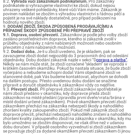
8.2.
Výhrada vůči zákazníkům podnikatelům.
Pro zákazníky
podnikatele si vyhrazujeme vlastnictví ke zboží, dokud nejsou
uhrazeny veškeré pohledávky, které vůči Vám máme. Zákazník je
povinen nakládat se zbožím s výhradou vlastnictví s řádnou péčí a
pojistit je na své náklady dostatečně, pro případ poškození na
hodnotu nového zboží.
9.
DODÁNÍ ZBOŽÍ, ŠKODA ZPŮSOBENÁ PRODÁVAJÍCÍMU A
PŘÍPADNÉ ŠKODY ZPŮSOBENÉ PŘI PŘEPRAVĚ ZBOŽÍ
9.1. Doprava, osobní převzetí.
Zákazníkovi je podle jeho volby zboží
zasláno prostřednictvím dopravce, kterého si zákazník zvolil v
průběhu objednávky z námi nabízených možností nebo osobním
převzetím z námi nabízených možností.
9.2.
Dodací doba.
Je-li u zboží uvedeno, že je skladem, pak se
zavazujeme zboží dodat nejpozději do 3 pracovních dnů od odeslání
objednávky. Dobu dodání zákazník najde v sekci “D
oprava a platba”
.
Někdy se nám může stát, že zboží označené “skladem” se vyprodá v
krátkém časovém okamžiku. Pokud by nastala situace, že bude zboží
vyčerpáno a nebudeme schopni dodat Vámi objednané zboží ve
stanovené době, pak Vás budeme kontaktovat, abychom se dohodli
na dalším postupu. Přesto uvedenou dobu dodání se snažíme
připravit a doručit objednávku k zákazníkovi vždy co nejdříve.
9.3.
Převzetí zboží.
Při přepravě zboží zákazníkovi spotřebiteli je
námi zboží předáno v okamžiku, kdy dopravce předá zboží
zákazníkovi na místě předání (zpravidla první dveře/vrata/brána v
místě dodání určené zákazníkem). Právě okamžikem převzetí zboží
zákazníkem přechází na zákazníka nebezpečí škody a nahodilého
zhoršení kvality zakoupeného zboží. Pokud měl zákazník zboží od
dopravce převzít, přechází nebezpečí nahodilého zničení a nahodilého
zhoršení kvality zakoupeného zboží na zákazníka v okamžiku, kdy mu
bylo umožněno se zbožím disponovat, ne však dříve než v udanou
dobu doručení. V případě osobního vyzvednutí si zboží zákazníkem
se považuje zboží za dodané okamžikem převzetí zákazníkem či jinou