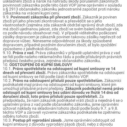
uskladnění zboží a nárok na náhradu škody porušením zákonných
povinností zákazníka podle této části VOP jsme oprávněni v souladu
s § 2913 občanského zákoníku jednostranně započíst proti nároku
zákazníka na vrácení kupní ceny.
9.9.
Povinnosti zákazníka při převzetí zboží.
Zákazník je povinen
zboží při jeho převzetí zkontrolovat a přesvědčit se o jeho
vlastnostech (zejména zda zákazník obdržel správný druh zboží, zda
má zboží ujednanou jakost, zda zboží ve svém balení obsahuje vše,
co podle návodu obsahovat má). V případě viditelného poškození
zásilky dopravcem je zákazník povinen takovou zásilku nepřevzít od
dopravce vůbec. Neneseme odpovědnost za škody způsobené
dopravcem, případně pozdním doručením zboží, ať bylo zpoždění
způsobeno z jakéhokoli důvodu.
9.10.
Práva z vad.
Práva zákazníků v případě uplatnění práva z vad
se řídí podle našeho reklamačního řádu a podle příslušných právních
předpisů českého práva, zejména občanského zákoníku.
10.
ODSTOUPENÍ OD KUPNÍ SMLOUVY
10.1.
Právo spotřebitele na odstoupení od kupní smlouvy ve 14
dnech od převzetí zboží.
Právo zákazníka spotřebitele na odstoupení
od kupní smlouvy se řídí podle části 4 těchto VOP.
10.2.
Právo na odstoupení přísluší pouze spotřebitelům.
Zákazníci
podnikatelé mají právo na odstoupení od kupní smlouvy, které jim
umožňují příslušné právní předpisy.
Zákazník podnikatel nemá právo
odstoupit od kupní smlouvy bez udání důvodu ve lhůtě 14 dnů od
doručení zboží, toto právo přísluší pouze spotřebiteli.
Za
předpokladu, že nám zákazník podnikatel vrátí zboží a nejedná-li se o
uplatnění práva z vad podle občanského zákoníku, jsme oprávněni
účtovat náklady na skladování tohoto zboží podle bodu 9.7. a 9.8.
těchto VOP a zároveň vyzveme zákazníka podnikatele ke zpětnému
odběru tohoto zboží.
10.3.
Postup při vyprodání zásob.
Jsme oprávněni odstoupit od
kupní smlouvy z důvodu vyprodání zásob zboží, nebo z důvodu