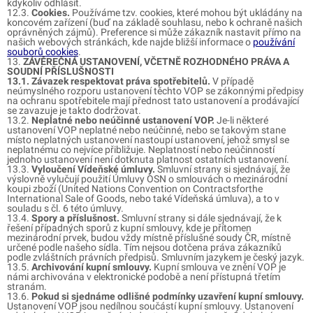
kdykoliv odhlásit.
12.3.
Cookies.
Používáme tzv. cookies, které mohou být ukládány na
koncovém zařízení (buď na základě souhlasu, nebo k ochraně našich
oprávněných zájmů). Preference si může zákazník nastavit přímo na
našich webových stránkách, kde najde bližší informace o
používání
souborů cookies
.
13.
ZÁVĚREČNÁ USTANOVENÍ, VČETNĚ ROZHODNÉHO PRÁVA A
SOUDNÍ PŘÍSLUŠNOSTI
13.1. Závazek respektovat práva spotřebitelů.
V případě
neúmyslného rozporu ustanovení těchto VOP se zákonnými předpisy
na ochranu spotřebitele mají přednost tato ustanovení a prodávající
se zavazuje je takto dodržovat.
13.2.
Neplatné nebo neúčinné ustanovení VOP.
Je-li některé
ustanovení VOP neplatné nebo neúčinné, nebo se takovým stane
místo neplatných ustanovení nastoupí ustanovení, jehož smysl se
neplatnému co nejvíce přibližuje. Neplatností nebo neúčinností
jednoho ustanovení není dotknuta platnost ostatních ustanovení.
13.3.
Vyloučení Vídeňské úmluvy.
Smluvní strany si sjednávají, že
výslovně vylučují použití Úmluvy OSN o smlouvách o mezinárodní
koupi zboží (United Nations Convention on Contractsforthe
International Sale of Goods, nebo také Vídeňská úmluva), a to v
souladu s čl. 6 této úmluvy.
13.4.
Spory a příslušnost.
Smluvní strany si dále sjednávají, že k
řešení případných sporů z kupní smlouvy, kde je přítomen
mezinárodní prvek, budou vždy místně příslušné soudy ČR, místně
určené podle našeho sídla. Tím nejsou dotčena práva zákazníků
podle zvláštních právních předpisů. Smluvním jazykem je český jazyk.
13.5.
Archivování kupní smlouvy.
Kupní smlouva ve znění VOP je
námi archivována v elektronické podobě a není přístupná třetím
stranám.
13.6.
Pokud si sjednáme odlišné podmínky uzavření kupní smlouvy.
Ustanovení VOP jsou nedílnou součástí kupní smlouvy. Ustanovení