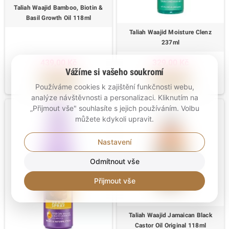
Taliah Waajid Bamboo, Biotin &
Basil Growth Oil 118ml
Taliah Waajid Moisture Clenz
237ml
439,00 Kč
329,00 Kč
Vážíme si vašeho soukromí
KOUPIT
KOUPIT
Používáme cookies k zajištění funkčnosti webu,
analýze návštěvnosti a personalizaci. Kliknutím na
„Přijmout vše" souhlasíte s jejich používáním. Volbu
můžete kdykoli upravit.
Nastavení
Odmítnout vše
Přijmout vše
Taliah Waajid Jamaican Black
Castor Oil Original 118ml