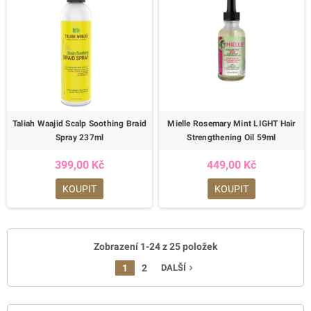
Taliah Waajid Scalp Soothing Braid
Mielle Rosemary Mint LIGHT Hair
Spray 237ml
Strengthening Oil 59ml
399,00 Kč
449,00 Kč
KOUPIT
KOUPIT
Zobrazení 1-24 z 25 položek
1
2
DALŠÍ
navigate_next