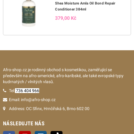
Shea Moisture Amla Oil Bond Repair
Conditioner 384ml
379,00 Kč
Afro-shop.cz je rodinný obchod s kosmetikou, zaměřující se
především na afro-americké, afro-karibské, ale také evropské typy
kudrnatých / vlnitých vlasů.
Tel:
736 404 966
Email: info@afro-shop.cz
Address: OC Sfinx, Hrnčířská 6, Brno 602 00
NÁSLEDUJTE NÁS
Facebook
YouTube
Instagram
TikTok