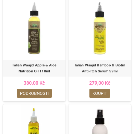
Taliah Waajid Apple & Aloe
Taliah Waajid Bamboo & Biotin
Nutrition Oil 118ml
Anti-Itch Serum 59ml
380,00 Kč
279,00 Kč
PODROBNOSTI
KOUPIT