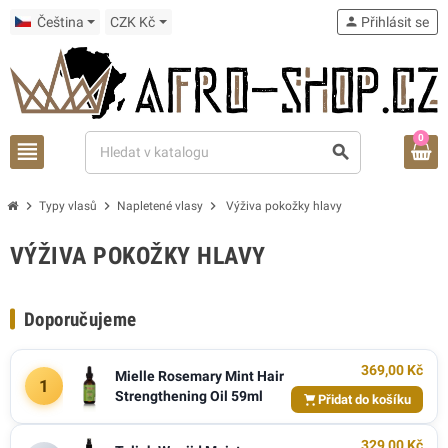
Čeština
CZK Kč
person
Přihlásit se
0
view_headline
search
chevron_right
chevron_right
chevron_right
Typy vlasů
Napletené vlasy
Výživa pokožky hlavy
VÝŽIVA POKOŽKY HLAVY
Doporučujeme
369,00 Kč
Mielle Rosemary Mint Hair
1
Strengthening Oil 59ml
Přidat do košíku
329,00 Kč