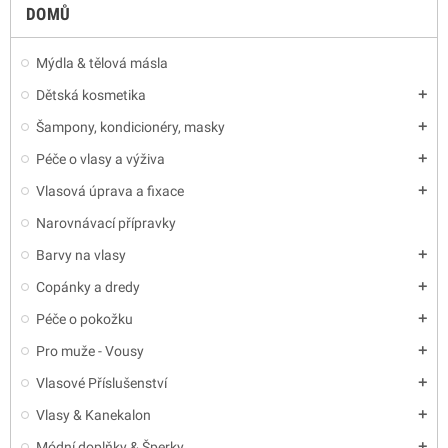
DOMŮ
Mýdla & tělová másla
Dětská kosmetika
add
Šampony, kondicionéry, masky
add
Péče o vlasy a výživa
add
Vlasová úprava a fixace
add
Narovnávací přípravky
Barvy na vlasy
add
Copánky a dredy
add
Péče o pokožku
add
Pro muže - Vousy
add
Vlasové Příslušenství
add
Vlasy & Kanekalon
add
Módní doplňky & Šperky
add