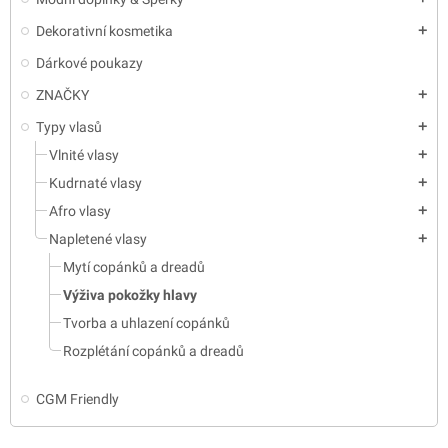
Dekorativní kosmetika
add
Dárkové poukazy
ZNAČKY
add
Typy vlasů
add
Vlnité vlasy
add
Kudrnaté vlasy
add
Afro vlasy
add
Napletené vlasy
add
Mytí copánků a dreadů
Výživa pokožky hlavy
Tvorba a uhlazení copánků
Rozplétání copánků a dreadů
CGM Friendly