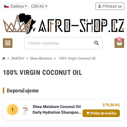
Čeština
CZK Kč
person
Přihlásit se
0
view_headline
search
chevron_right
chevron_right
chevron_right
ZNAČKY
Shea Moisture
100% Virgin Coconut Oil
100% VIRGIN COCONUT OIL
Doporučujeme
379,00 Kč
Shea Moisture Coconut Oil
1
Daily Hydration Shampoo
Přidat do košíku
384ml