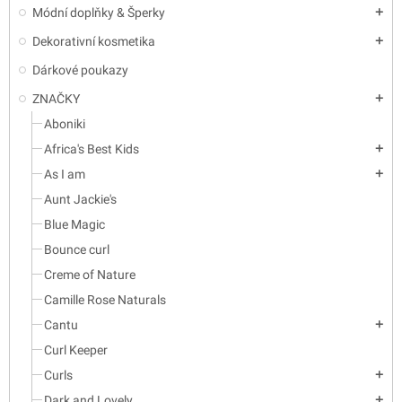
Módní doplňky & Šperky
add
Dekorativní kosmetika
add
Dárkové poukazy
ZNAČKY
add
Aboniki
Africa's Best Kids
add
As I am
add
Aunt Jackie's
Blue Magic
Bounce curl
Creme of Nature
Camille Rose Naturals
Cantu
add
Curl Keeper
Curls
add
Dark and Lovely
add