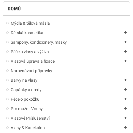
DOMŮ
Mýdla & tělová másla
Dětská kosmetika
add
Šampony, kondicionéry, masky
add
Péče o vlasy a výživa
add
Vlasová úprava a fixace
add
Narovnávací přípravky
Barvy na vlasy
add
Copánky a dredy
add
Péče o pokožku
add
Pro muže - Vousy
add
Vlasové Příslušenství
add
Vlasy & Kanekalon
add