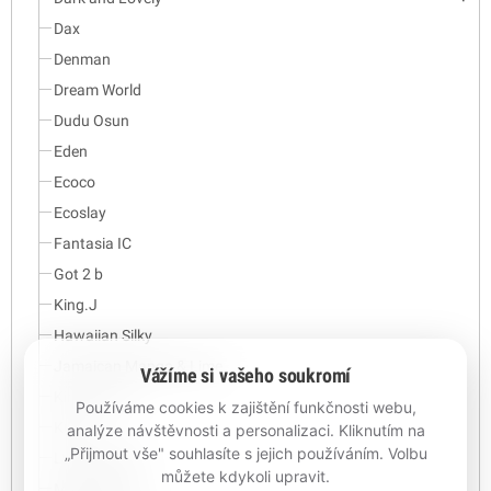
Dax
Denman
Dream World
Dudu Osun
Eden
Ecoco
Ecoslay
Fantasia IC
Got 2 b
King.J
Hawaiian Silky
Jamaican Mango & Lime
Vážíme si vašeho soukromí
Kinky-Curly
Používáme cookies k zajištění funkčnosti webu,
Kuza
analýze návštěvnosti a personalizaci. Kliknutím na
„Přijmout vše" souhlasíte s jejich používáním. Volbu
Luster's Pink
můžete kdykoli upravit.
Magic Shave