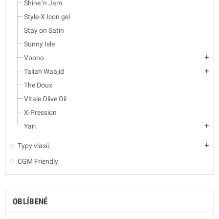
Shine 'n Jam
Style-X Icon gel
Stay on Satin
Sunny Isle
Voono
add
Taliah Waajid
add
The Doux
Vitale Olive Oil
X-Pression
Yari
add
Typy vlasů
add
CGM Friendly
OBLÍBENÉ