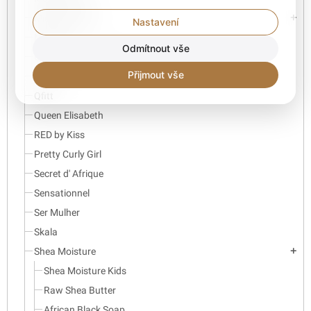
Mielle Organics
add
Nastavení
Morimax
Odmítnout vše
Organic Root Stimulator
Přijmout vše
Palmer's
Qfitt
Queen Elisabeth
RED by Kiss
Pretty Curly Girl
Secret d' Afrique
Sensationnel
Ser Mulher
Skala
Shea Moisture
add
Shea Moisture Kids
Raw Shea Butter
African Black Soap