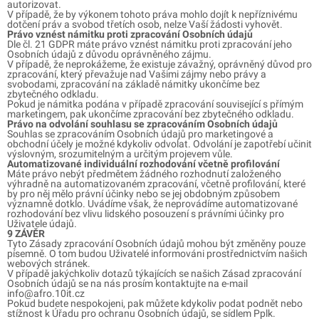
autorizovat.
V případě, že by výkonem tohoto práva mohlo dojít k nepříznivému
dotčení práv a svobod třetích osob, nelze Vaší žádosti vyhovět.
Právo vznést námitku proti zpracování Osobních údajů
Dle čl. 21 GDPR máte právo vznést námitku proti zpracování jeho
Osobních údajů z důvodu oprávněného zájmu.
V případě, že neprokážeme, že existuje závažný, oprávněný důvod pro
zpracování, který převažuje nad Vašimi zájmy nebo právy a
svobodami, zpracování na základě námitky ukončíme bez
zbytečného odkladu.
Pokud je námitka podána v případě zpracování související s přímým
marketingem, pak ukončíme zpracování bez zbytečného odkladu.
Právo na odvolání souhlasu se zpracováním Osobních údajů
Souhlas se zpracováním Osobních údajů pro marketingové a
obchodní účely je možné kdykoliv odvolat. Odvolání je zapotřebí učinit
výslovným, srozumitelným a určitým projevem vůle.
Automatizované individuální rozhodování včetně profilování
Máte právo nebýt předmětem žádného rozhodnutí založeného
výhradně na automatizovaném zpracování, včetně profilování, které
by pro něj mělo právní účinky nebo se jej obdobným způsobem
významně dotklo. Uvádíme však, že neprovádíme automatizované
rozhodování bez vlivu lidského posouzení s právními účinky pro
Uživatele údajů.
9 ZÁVĚR
Tyto Zásady zpracování Osobních údajů mohou být změněny pouze
písemně. O tom budou Uživatelé informováni prostřednictvím našich
webových stránek.
V případě jakýchkoliv dotazů týkajících se našich Zásad zpracování
Osobních údajů se na nás prosím kontaktujte na e-mail
info@afro.10it.cz
Pokud budete nespokojeni, pak můžete kdykoliv podat podnět nebo
stížnost k Úřadu pro ochranu Osobních údajů, se sídlem Pplk.