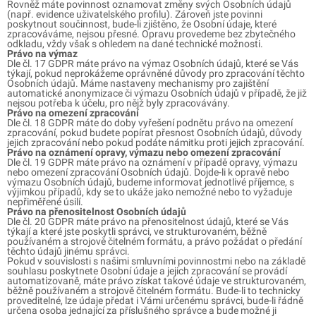
Rovněž máte povinnost oznamovat změny svých Osobních údajů
(např. evidence uživatelského profilu). Zároveň jste povinni
poskytnout součinnost, bude-li zjištěno, že Osobní údaje, které
zpracováváme, nejsou přesné. Opravu provedeme bez zbytečného
odkladu, vždy však s ohledem na dané technické možnosti.
Právo na výmaz
Dle čl. 17 GDPR máte právo na výmaz Osobních údajů, které se Vás
týkají, pokud neprokážeme oprávněné důvody pro zpracování těchto
Osobních údajů. Máme nastaveny mechanismy pro zajištění
automatické anonymizace či výmazu Osobních údajů v případě, že již
nejsou potřeba k účelu, pro nějž byly zpracovávány.
Právo na omezení zpracování
Dle čl. 18 GDPR máte do doby vyřešení podnětu právo na omezení
zpracování, pokud budete popírat přesnost Osobních údajů, důvody
jejich zpracování nebo pokud podáte námitku proti jejich zpracování.
Právo na oznámení opravy, výmazu nebo omezení zpracování
Dle čl. 19 GDPR máte právo na oznámení v případě opravy, výmazu
nebo omezení zpracování Osobních údajů. Dojde-li k opravě nebo
výmazu Osobních údajů, budeme informovat jednotlivé příjemce, s
výjimkou případů, kdy se to ukáže jako nemožné nebo to vyžaduje
nepřiměřené úsilí.
Právo na přenositelnost Osobních údajů
Dle čl. 20 GDPR máte právo na přenositelnost údajů, které se Vás
týkají a které jste poskytli správci, ve strukturovaném, běžně
používaném a strojově čitelném formátu, a právo požádat o předání
těchto údajů jinému správci.
Pokud v souvislosti s našimi smluvními povinnostmi nebo na základě
souhlasu poskytnete Osobní údaje a jejich zpracování se provádí
automatizovaně, máte právo získat takové údaje ve strukturovaném,
běžně používaném a strojově čitelném formátu. Bude-li to technicky
proveditelné, lze údaje předat i Vámi určenému správci, bude-li řádně
určena osoba jednající za příslušného správce a bude možné ji