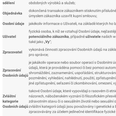
sdělení
obdobných výrobků a služeb;
dokončená transakce zákazníkem stisknutím příslušnéh
Objednávka
úmyslem zákazníka uzavřít kupní smlouvu;
Osobní údaje
jakékoliv informace o Uživateli, na základě kterých ho l
fyzická osoba, k níž se vztahují Osobní údaje, nejčastěj
Uživatel
potenciálního zákazníka
, případně
uživatele
našich w
také jako „
Vy
“;
vykonává činnosti zpracování Osobních údajů na zákl
Zpracovatel
pro správce;
je jakákoliv operace nebo soubor operací s Osobními 
údajů, která je prováděna pomocí či bez pomoci autom
Zpracování
shromáždění, zaznamenání, uspořádání, strukturování,
Osobních údajů
pozměnění, vyhledání, nahlédnutí, použití, zpřístupnění
jiné zpřístupnění, seřazení či zkombinování, omezení, 
takové Osobní údaje, které vypovídají o rasovém či etn
Zvláštní
názorech, náboženském vyznání či filozofickém přesvěd
kategorie
zdravotním stavu či o sexuálním životě nebo sexuální o
Osobních údajů
zvláštní kategorii údajů jsou považovány i genetické a
zpracovávány za účelem jedinečné identifikace fyzické