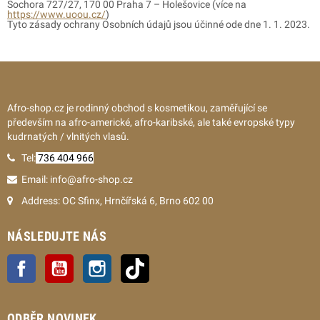
Sochora 727/27, 170 00 Praha 7 – Holešovice (více na
https://www.uoou.cz/
)
Tyto zásady ochrany Osobních údajů jsou účinné ode dne 1. 1. 2023.
Afro-shop.cz je rodinný obchod s kosmetikou, zaměřující se
především na afro-americké, afro-karibské, ale také evropské typy
kudrnatých / vlnitých vlasů.
Tel:
736 404 966
Email: info@afro-shop.cz
Address: OC Sfinx, Hrnčířská 6, Brno 602 00
NÁSLEDUJTE NÁS
Facebook
YouTube
Instagram
TikTok
ODBĚR NOVINEK