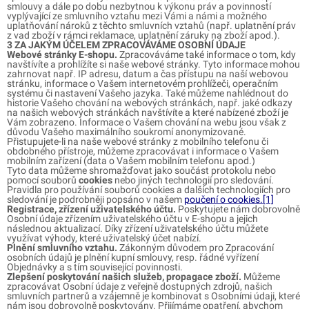
smlouvy a dále po dobu nezbytnou k výkonu práv a povinností
vyplývající ze smluvního vztahu mezi Vámi a námi a možného
uplatňování nároků z těchto smluvních vztahů (např. uplatnění práv
z vad zboží v rámci reklamace, uplatnění záruky na zboží apod.).
3 ZA JAKÝM ÚČELEM ZPRACOVÁVÁME OSOBNÍ ÚDAJE
Webové stránky E-shopu.
Zpracováváme také informace o tom, kdy
navštívíte a prohlížíte si naše webové stránky. Tyto informace mohou
zahrnovat např. IP adresu, datum a čas přístupu na naší webovou
stránku, informace o Vašem internetovém prohlížeči, operačním
systému či nastavení Vašeho jazyka. Také můžeme nahlédnout do
historie Vašeho chování na webových stránkách, např. jaké odkazy
na našich webových stránkách navštívíte a které nabízené zboží je
Vám zobrazeno. Informace o Vašem chování na webu jsou však z
důvodu Vašeho maximálního soukromí anonymizované.
Přistupujete-li na naše webové stránky z mobilního telefonu či
obdobného přístroje, můžeme zpracovávat i informace o Vašem
mobilním zařízení (data o Vašem mobilním telefonu apod.)
Tyto data můžeme shromažďovat jako součást protokolu nebo
pomocí souborů
cookies
nebo jiných technologií pro sledování.
Pravidla pro používání souborů cookies a dalších technologiích pro
sledování je podrobněji popsáno v našem
poučení o cookies.[1]
Registrace, zřízení uživatelského účtu.
Poskytujete nám dobrovolně
Osobní údaje zřízením uživatelského účtu v E-shopu a jejich
následnou aktualizací. Díky zřízení uživatelského účtu můžete
využívat výhody, které uživatelský účet nabízí.
Plnění smluvního vztahu.
Zákonným důvodem pro Zpracování
osobních údajů je plnění kupní smlouvy, resp. řádné vyřízení
Objednávky a s tím související povinnosti.
Zlepšení poskytování našich služeb, propagace zboží.
Můžeme
zpracovávat Osobní údaje z veřejně dostupných zdrojů, našich
smluvních partnerů a vzájemně je kombinovat s Osobními údaji, které
nám jsou dobrovolně poskytovány. Přijímáme opatření, abychom