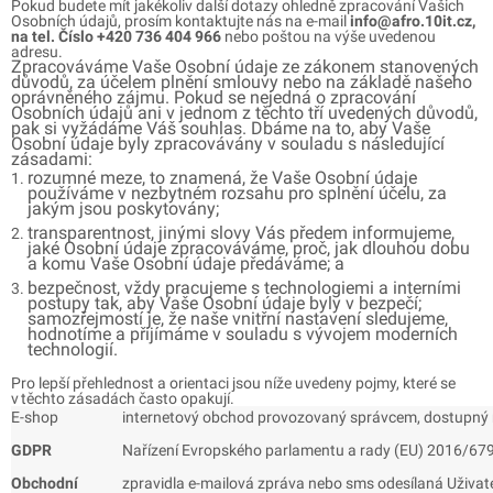
Pokud budete mít jakékoliv další dotazy ohledně zpracování Vašich
Osobních údajů, prosím kontaktujte nás na e-mail
info@afro.10it.cz,
na tel. Číslo +420 736 404 966
nebo poštou na výše uvedenou
adresu.
Zpracováváme Vaše Osobní údaje ze zákonem stanovených
důvodů, za účelem plnění smlouvy nebo na základě našeho
oprávněného zájmu. Pokud se nejedná o zpracování
Osobních údajů ani v jednom z těchto tří uvedených důvodů,
pak si vyžádáme Váš souhlas. Dbáme na to, aby Vaše
Osobní údaje byly zpracovávány v souladu s následující
zásadami:
rozumné meze, to znamená, že Vaše Osobní údaje
používáme v nezbytném rozsahu pro splnění účelu, za
jakým jsou poskytovány;
transparentnost, jinými slovy Vás předem informujeme,
jaké Osobní údaje zpracováváme, proč, jak dlouhou dobu
a komu Vaše Osobní údaje předáváme; a
bezpečnost, vždy pracujeme s technologiemi a interními
postupy tak, aby Vaše Osobní údaje byly v bezpečí;
samozřejmostí je, že naše vnitřní nastavení sledujeme,
hodnotíme a přijímáme v souladu s vývojem moderních
technologií.
Pro lepší přehlednost a orientaci jsou níže uvedeny pojmy, které se
v těchto zásadách často opakují.
E-shop
internetový obchod provozovaný správcem, dostupný na
GDPR
Nařízení Evropského parlamentu a rady (EU) 2016/679
Obchodní
zpravidla e-mailová zpráva nebo sms odesílaná Uživat