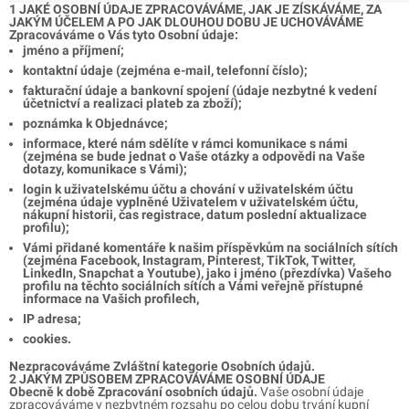
1 JAKÉ OSOBNÍ ÚDAJE ZPRACOVÁVÁME, JAK JE ZÍSKÁVÁME, ZA
JAKÝM ÚČELEM A PO JAK DLOUHOU DOBU JE UCHOVÁVÁME
Zpracováváme o Vás tyto Osobní údaje:
jméno a příjmení;
kontaktní údaje (zejména e-mail, telefonní číslo);
fakturační údaje a bankovní spojení (údaje nezbytné k vedení
účetnictví a realizaci plateb za zboží);
poznámka k Objednávce;
informace, které nám sdělíte v rámci komunikace s námi
(zejména se bude jednat o Vaše otázky a odpovědi na Vaše
dotazy, komunikace s Vámi);
login k uživatelskému účtu a chování v uživatelském účtu
(zejména údaje vyplněné Uživatelem v uživatelském účtu,
nákupní historii, čas registrace, datum poslední aktualizace
profilu);
Vámi přidané komentáře k našim příspěvkům na sociálních sítích
(zejména Facebook, Instagram, Pinterest, TikTok, Twitter,
LinkedIn, Snapchat a Youtube), jako i jméno (přezdívka) Vašeho
profilu na těchto sociálních sítích a Vámi veřejně přístupné
informace na Vašich profilech,
IP adresa;
cookies.
Nezpracováváme Zvláštní kategorie Osobních údajů.
2 JAKÝM ZPŮSOBEM ZPRACOVÁVÁME OSOBNÍ ÚDAJE
Obecně k době Zpracování osobních údajů.
Vaše osobní údaje
zpracováváme v nezbytném rozsahu po celou dobu trvání kupní