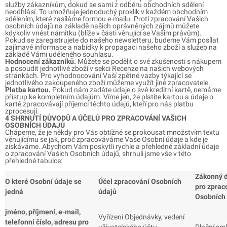
služby zákazníkům, dokud se sami z odběru obchodních sdělení
neodhlásí. To umožňuje jednoduchý proklik v každém obchodním
sdělením, které zasíláme formou e-mailu. Proti zpracování Vašich
osobních údajů na základě našich oprávněných zájmů můžete
kdykoliv vnést námitku (blíže v části věnující se Vašim právům).
Pokud se zaregistrujete do našeho newsletteru, budeme Vám posílat
zajímavé informace a nabídky k propagaci našeho zboží a služeb na
základě Vámi uděleného souhlasu.
Hodnocení zákazníků.
Můžete se podělit o své zkušenosti s nákupem
a posoudit jednotlivé zboží v sekci Recenze na našich webových
stránkách. Pro vyhodnocování Vaší zpětné vazby týkající se
jednotlivého zakoupeného zboží můžeme využít jiné zpracovatele.
Platba kartou.
Pokud nám zadáte údaje o své kreditní kartě, nemáme
přístup ke kompletním údajům. Víme jen, že platíte kartou a údaje o
kartě zpracovávají příjemci těchto údajů, kteří pro nás platbu
zprocesují.
4 SHRNUTÍ DŮVODŮ A ÚČELŮ PRO ZPRACOVÁNÍ VAŠICH
OSOBNÍCH ÚDAJŮ
Chápeme, že je někdy pro Vás obtížné se prokousat množstvím textu
věnujícímu se jak, proč zpracováváme Vaše Osobní údaje a kde je
získáváme. Abychom Vám poskytli rychle a přehledně základní údaje
o zpracování Vašich Osobních údajů, shrnuli jsme vše v této
přehledné tabulce:
Zákonný 
O které Osobní údaje se
Účel zpracování Osobních
pro zprac
jedná
údajů
Osobních
jméno, příjmení, e-mail,
Vyřízení Objednávky, vedení
telefonní číslo, adresu pro
uživatelského účtu,
Plnění sm