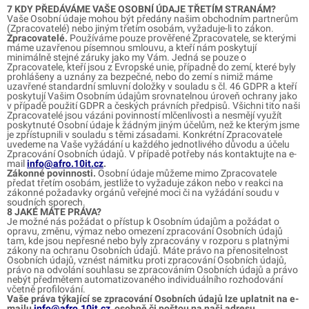
7 KDY PŘEDÁVÁME VAŠE OSOBNÍ ÚDAJE TŘETÍM STRANÁM?
Vaše Osobní údaje mohou být předány našim obchodním partnerům
(Zpracovatelé) nebo jiným třetím osobám, vyžaduje-li to zákon.
Zpracovatelé.
Používáme pouze prověřené Zpracovatele, se kterými
máme uzavřenou písemnou smlouvu, a kteří nám poskytují
minimálně stejné záruky jako my Vám. Jedná se pouze o
Zpracovatele, kteří jsou z Evropské unie, případně do zemí, které byly
prohlášeny a uznány za bezpečné, nebo do zemí s nimiž máme
uzavřené standardní smluvní doložky v souladu s čl. 46 GDPR a kteří
poskytují Vašim Osobním údajům srovnatelnou úroveň ochrany jako
v případě použití GDPR a českých právních předpisů. Všichni tito naši
Zpracovatelé jsou vázáni povinností mlčenlivosti a nesmějí využít
poskytnuté Osobní údaje k žádným jiným účelům, než ke kterým jsme
je zpřístupnili v souladu s těmi zásadami. Konkrétní Zpracovatele
uvedeme na Vaše vyžádání u každého jednotlivého důvodu a účelu
Zpracování Osobních údajů. V případě potřeby nás kontaktujte na e-
mail
info@afro.10it.cz
.
Zákonné povinnosti.
Osobní údaje můžeme mimo Zpracovatele
předat třetím osobám, jestliže to vyžaduje zákon nebo v reakci na
zákonné požadavky orgánů veřejné moci či na vyžádání soudu v
soudních sporech.
8 JAKÉ MÁTE PRÁVA?
Je možné nás požádat o přístup k Osobním údajům a požádat o
opravu, změnu, výmaz nebo omezení zpracování Osobních údajů
tam, kde jsou nepřesné nebo byly zpracovány v rozporu s platnými
zákony na ochranu Osobních údajů. Máte právo na přenositelnost
Osobních údajů, vznést námitku proti zpracování Osobních údajů,
právo na odvolání souhlasu se zpracováním Osobních údajů a právo
nebýt předmětem automatizovaného individuálního rozhodování
včetně profilování.
Vaše práva týkající se zpracování Osobních údajů lze uplatnit na e-
mailu
info@afro.10it.cz
, osobně či poštou na naši adresu.