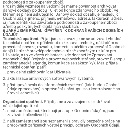
podrobnosti o zakoupeném zboží.
Prosím dále vezměte na vědomí, že máme povinnost archivovat
daňové doklady po dobu 10 let od konce zdaňovacího období, ve
kterém se plnění uskutečnilo. Daňový doklad obsahuje následující
Osobní údaje: jméno, příjmení, e-mailovou adresu, fakturační adresu,
či jinou identifikaci Uživatele a podrobnosti o zakoupeném zboží
a/nebo poskytnutých digitálních službách.
6 JAKÁ JSME PŘIJALI OPATŘENÍ K OCHRANĚ VAŠICH OSOBNÍCH
ÚDAJŮ?
Technická opatření.
Přijali jsme a zavazujeme se udržovat vhodná
technická opatření s přihlédnutím ke stavu techniky, nákladům na
provedení, povaze, rozsahu, kontextu a účelům zpracování Osobních
údajů i k různě pravděpodobným a různě závažným rizikům pro
Uživatele, a to ve všech oblastech, kde dochází ke Zpracování
osobních údajů (zejména provoz webových stránek, provoz E-shopu,
zaměstnanecká agenda, komunikace se zákazníky). Mezi přijatá
technická opatření patří:
pravidelné zálohování dat Uživatele;
aktualizace antivirových softwarových systémů;
přístupová hesla do informačních systémů (kde budou Osobní
údaje zpracovány) a oprávnění k přístupu jsou kontrolované na
úrovni jednotlivců.
Organizační opatření.
Přijali jsme a zavazujeme se udržovat
následující opatření:
naši zaměstnanci, kteří mají přístup k Osobním údajům, jsou
zavázáni mlčenlivostí; a
naši zaměstnanci jsou seznámeni s pravidly bezpečné práce na
pracovních zařízeních včetně principu ochrany Osobních údajů.