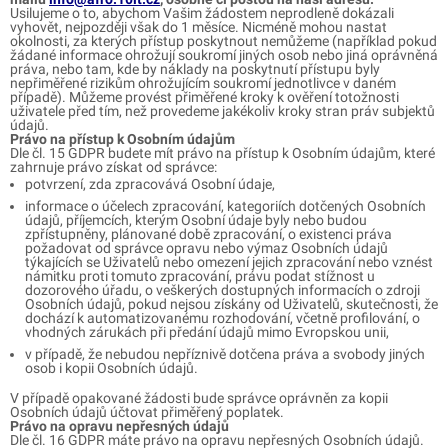
Usilujeme o to, abychom Vašim žádostem neprodleně dokázali
vyhovět, nejpozději však do 1 měsíce. Nicméně mohou nastat
okolnosti, za kterých přístup poskytnout nemůžeme (například pokud
žádané informace ohrožují soukromí jiných osob nebo jiná oprávněná
práva, nebo tam, kde by náklady na poskytnutí přístupu byly
nepřiměřené rizikům ohrožujícím soukromí jednotlivce v daném
případě). Můžeme provést přiměřené kroky k ověření totožnosti
uživatele před tím, než provedeme jakékoliv kroky stran práv subjektů
údajů.
Právo na přístup k Osobním údajům
Dle čl. 15 GDPR budete mít právo na přístup k Osobním údajům, které
zahrnuje právo získat od správce:
potvrzení, zda zpracovává Osobní údaje,
informace o účelech zpracování, kategoriích dotčených Osobních
údajů, příjemcích, kterým Osobní údaje byly nebo budou
zpřístupněny, plánované době zpracování, o existenci práva
požadovat od správce opravu nebo výmaz Osobních údajů
týkajících se Uživatelů nebo omezení jejich zpracování nebo vznést
námitku proti tomuto zpracování, právu podat stížnost u
dozorového úřadu, o veškerých dostupných informacích o zdroji
Osobních údajů, pokud nejsou získány od Uživatelů, skutečnosti, že
dochází k automatizovanému rozhodování, včetně profilování, o
vhodných zárukách při předání údajů mimo Evropskou unii,
v případě, že nebudou nepříznivě dotčena práva a svobody jiných
osob i kopii Osobních údajů.
V případě opakované žádosti bude správce oprávněn za kopii
Osobních údajů účtovat přiměřený poplatek.
Právo na opravu nepřesných údajů
Dle čl. 16 GDPR máte právo na opravu nepřesných Osobních údajů.