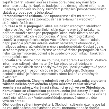
zajistili, že třetí strany jsou ze zákona oprávněny, aby nám tyto
informace poskytly. Např. se bude jednat o demografické informace,
IP adresy a cookies soubory. Důvodem je zlepšení poskytování našich
služeb a propagace našeho zboží.
Personalizovaná reklama.
Spolupracujeme s třetími stranami,
abychom spravovali a zobrazovali naši reklamu na webových
stránkách třetích osob.
Soutěže a další propagační akce.
Na našich webových stránkách
nebo prostřednictvím sociálních sítí můžeme provádět průzkumy,
pořádat soutěže nebo jiné propagační akce. Vaše účast v našich
propagačních akcích je dobrovolná. V rámci těchto průzkumů,
soutěží a propagačních akcí po Vás můžeme žádat Osobní údaje,
např. jméno a příjmení, adresa, datum narození, telefonní číslo, e-
mailovou adresa, uživatelské jméno a podobné údaje. Osobní údaje,
které nám poskytnete, použijeme ke správě těchto propagačních akcí
nebo i za jiným účelem, pokud je to uvedeno v podmínkách konkrétní
propagační akce.
Sociální sítě.
Máme profil na Youtube, Instagram, Facebook. Veškeré
informace, sdělení nebo materiály, které jsou prostřednictvím
platformy sociálních médií poskytovány, jsou poskytovány také podle
zásad zpracování osobních údajů těchto platforem. Ochrana
osobních údajů je řešena separátně v rámci každé ze zmíněných
platforem.
Zasílání voucherů. Chceme odměnit své věrné zákazníky, a proto na
základě našeho oprávněného zájmu můžeme zasílat slevové
vouchery na adresy, které naši zákazníci uvedli ve své Objednávce.
Komunikace se zákaznickou podporou nebo jiné dotazy.
Pokud jste
nás kontaktovali přes e-mailem, zavolali jste nám, nebo nás oslovili na
sociálních sítích, pak Vaše osobní údaje zpracováváme pro účel
vyřízení dotazu.
Obchodního sdělení (newsletter).
Obchodní sdělení můžeme posílat
na základě našeho oprávněného zájmu propagovat naše zboží a