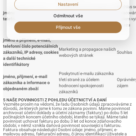
Nastavení
Souhlas s
Odpověď na zprávu zaslanou
jméno, příjmení, e-mail,
zpracová
Odmítnout vše
přes chatbot, e-mail nebo
telefonní číslo
účelem vyř
sociální sítě
dotazu
Přijmout vše
jméno a příjmení, e-mail,
telefonní číslo potenciálních
Marketing a propagace našich
zákazníků, IP adresy, cookies
Souhlas
webových stránek
a další technické
identifikátory
Poskytnutí e-mailu zákazníka
jméno, příjmení, e-mail
třetí straně za účelem
Oprávněn
zákazníka a informace o
hodnocení spokojenosti
zájem
objednaném zboží
zákazníků
5 NAŠE POVINNOSTI Z POHLEDU ÚČETNICTVÍ A DANÍ
Vezměte prosím na vědomí, že řadu Osobních údajů zpracováváme z
důvodů, ze kterých jsme k tomu ze zákona povinni. Máme povinnost
archivovat účetní doklady a účetní záznamy (faktury) po dobu 5 let
počínajících koncem účetního období, kterého se týkají. Máme také
povinnost uchovat fakturu po dobu 3 let od konce zdaňovacího
období, v němž vznikla daňová povinnost související s fakturou.
Faktura obsahuje následující Osobní údaje: jméno, příjmení, e-
mailovou adresu, fakturační adresu, či jinou identifikaci Uživatele a