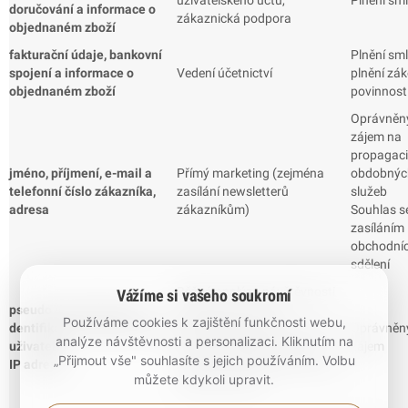
doručování a informace o
zákaznická podpora
objednaném zboží
fakturační údaje, bankovní
Plnění sm
spojení a informace o
Vedení účetnictví
plnění zá
objednaném zboží
povinnost
Oprávněn
zájem na
propagaci
jméno, příjmení, e-mail a
Přímý marketing (zejména
obdobnýc
telefonní číslo zákazníka,
zasílání newsletterů
služeb
adresa
zákazníkům)
Souhlas s
zasíláním
obchodní
sdělení
Běžná analýza návštěvnosti
Vážíme si vašeho soukromí
pseudo anonymizované
webových stránek,
Používáme cookies k zajištění funkčnosti webu,
dentifikátory registrovaných
zabezpečení našich webových
Oprávněn
analýze návštěvnosti a personalizaci. Kliknutím na
uživatelů,
stránek, odhalování chyb
zájem
„Přijmout vše" souhlasíte s jejich používáním. Volbu
IP adresa
serveru a prevence podvodů a
můžete kdykoli upravit.
útoků na server