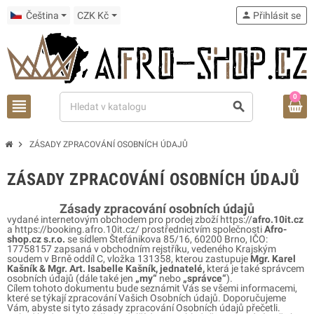
Čeština
CZK Kč
person
Přihlásit se
0
view_headline
search
chevron_right
ZÁSADY ZPRACOVÁNÍ OSOBNÍCH ÚDAJŮ
ZÁSADY ZPRACOVÁNÍ OSOBNÍCH ÚDAJŮ
Zásady zpracování osobních údajů
vydané internetovým obchodem pro prodej zboží https://
afro.10it.cz
a https://booking.afro.10it.cz/ prostřednictvím společnosti
Afro-
shop.cz s.r.o.
se sídlem Štefánikova 85/16, 60200 Brno, IČO:
17758157
zapsaná v obchodn
ím rejstříku, vedeného Krajským
soudem v Brně oddíl C, vložka 131358
, kterou zastupuje
Mgr. Karel
Kašník & Mgr. Art. Isabelle Kašník, jednatelé,
která je také správcem
osobních údajů (dále také jen
„my“
nebo
„správce“
).
Cílem tohoto dokumentu bude seznámit Vás se všemi informacemi,
které se týkají zpracování Vašich Osobních údajů. Doporučujeme
Vám, abyste si tyto zásady zpracování Osobních údajů přečetli.