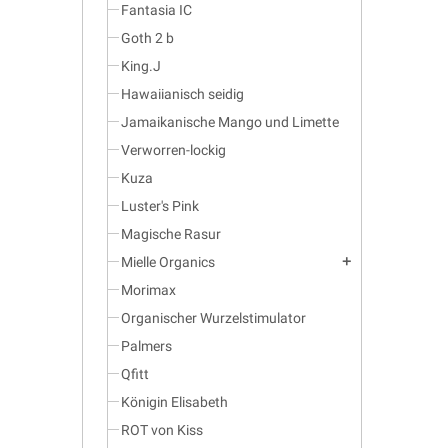
Fantasia IC
Goth 2 b
King.J
Hawaiianisch seidig
Jamaikanische Mango und Limette
Verworren-lockig
Kuza
Luster's Pink
Magische Rasur
Mielle Organics
add
Morimax
Organischer Wurzelstimulator
Palmers
Qfitt
Königin Elisabeth
ROT von Kiss