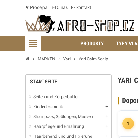
Prodejna
O nás
kontakt
location_on
view_headline
PRODUKTY
TYPY VLA
chevron_right
MARKEN
chevron_right
Yari
chevron_right
Yari Calm Scalp
YARI 
STARTSEITE
Seifen und Körperbutter
Dopo
Kinderkosmetik
add
Shampoos, Spülungen, Masken
add
1
Haarpflege und Ernährung
add
Haarbehandlung und Fixierung
add