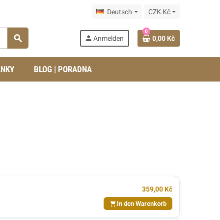
Deutsch
CZK Kč
0
search
person
Anmelden
0,00 Kč
ÁNKY
BLOG | PORADNA
359,00 Kč
In den Warenkorb