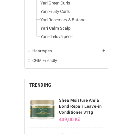
Yari Green Curls
Yari Fruity Curls
Yari Rosemary & Batana
Yari Calm Scalp
Yari - Tělová péče
Haartypen
add
CGM Friendly
TRENDING
Shea Moisture Amla
Bond Repair Leave-in
Conditioner 311g
439,00 Kč