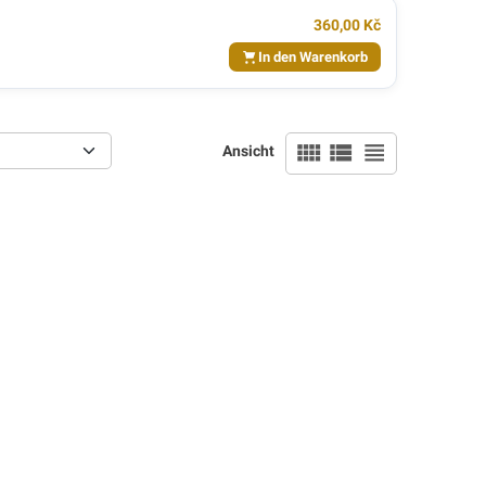
360,00 Kč
In den Warenkorb
view_comfy
view_list
view_headline
Ansicht