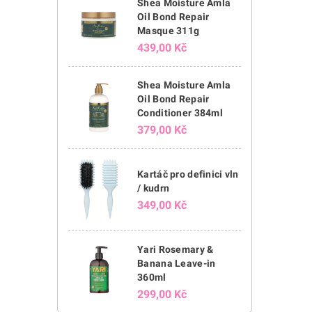
Shea Moisture Amla
Oil Bond Repair
Masque 311g
439,00 Kč
Shea Moisture Amla
Oil Bond Repair
Conditioner 384ml
379,00 Kč
Kartáč pro definici vln
/ kudrn
349,00 Kč
Yari Rosemary &
Banana Leave-in
360ml
299,00 Kč