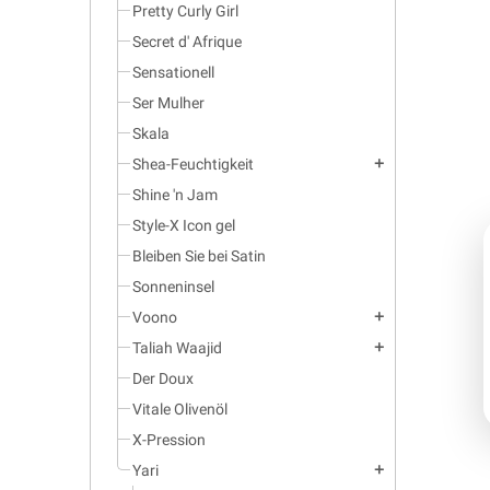
Pretty Curly Girl
Secret d' Afrique
Sensationell
Ser Mulher
Skala
Shea-Feuchtigkeit
add
Shine 'n Jam
Style-X Icon gel
Bleiben Sie bei Satin
Sonneninsel
Voono
add
Taliah Waajid
add
Der Doux
Vitale Olivenöl
X-Pression
Yari
add