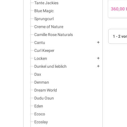
Tante Jackies
360,00 
Blue Magic
Sprungcurl
Creme of Nature
Camille Rose Naturals
1 - 2 vo
Cantu
add
Curl Keeper
Locken
add
Dunkel und lieblich
add
Dax
Denman
Dream World
Dudu Osun
Eden
Ecoco
Ecoslay