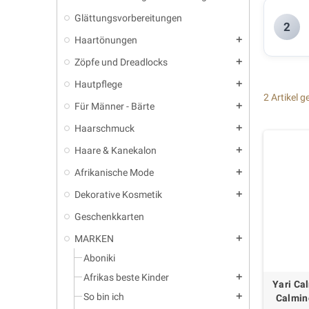
Glättungsvorbereitungen
2
Haartönungen
add
Zöpfe und Dreadlocks
add
Hautpflege
add
2 Artikel 
Für Männer - Bärte
add
Haarschmuck
add
Haare & Kanekalon
add
Afrikanische Mode
add
Dekorative Kosmetik
add
Geschenkkarten
MARKEN
add
Aboniki
Afrikas beste Kinder
add
Yari Ca
So bin ich
add
Calmin