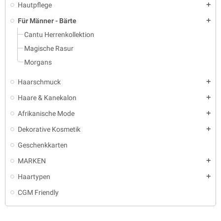
Hautpflege
add
Für Männer - Bärte
add
Cantu Herrenkollektion
Magische Rasur
Morgans
Haarschmuck
add
Haare & Kanekalon
add
Afrikanische Mode
add
Dekorative Kosmetik
add
Geschenkkarten
MARKEN
add
Haartypen
add
CGM Friendly