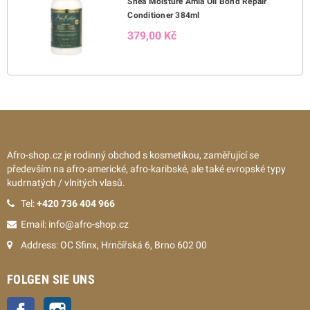
Shea Moisture Amla Oil Bond Repair
Conditioner 384ml
379,00 Kč
Afro-shop.cz je rodinný obchod s kosmetikou, zaměřující se
především na afro-americké, afro-karibské, ale také evropské typy
kudrnatých / vlnitých vlasů.
Tel:
+420 736 404 966
Email: info@afro-shop.cz
Address: OC Sfinx, Hrnčířská 6, Brno 602 00
FOLGEN SIE UNS
Facebook
Instagram