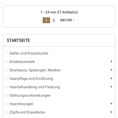
1 - 24 von 27 Artikel(n)
1
2
WEITER
navigate_next
STARTSEITE
Seifen und Körperbutter
Kinderkosmetik
add
Shampoos, Spülungen, Masken
add
Haarpflege und Ernährung
add
Haarbehandlung und Fixierung
add
Glättungsvorbereitungen
Haartönungen
add
Zöpfe und Dreadlocks
add