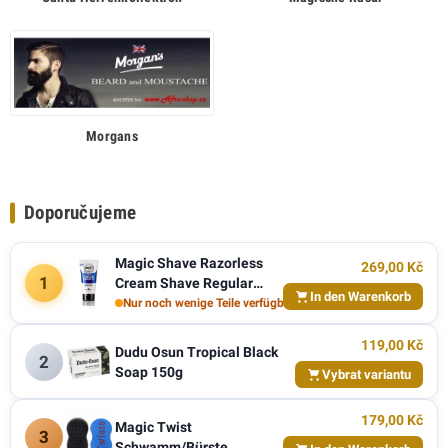
Morgans
Doporučujeme
Magic Shave Razorless
269,00 Kč
1
Cream Shave Regular
In den Warenkorb
170g
Nur noch wenige Teile verfügbar
119,00 Kč
Dudu Osun Tropical Black
2
Soap 150g
Vybrat variantu
179,00 Kč
Magic Twist
3
Schwamm/Bürste