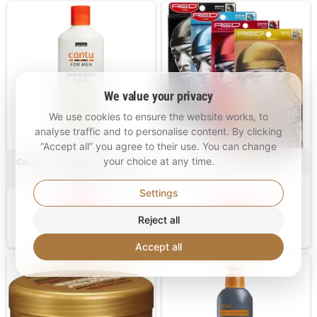
We value your privacy
We use cookies to ensure the website works, to
analyse traffic and to personalise content. By clicking
“Accept all” you agree to their use. You can change
your choice at any time.
Cantu for Men Hair & Body Wash
RED Velvet Luxe Durag
400ml
Settings
239,00 Kč
399,00 Kč
Reject all
DETAILS
DETAILS
Accept all