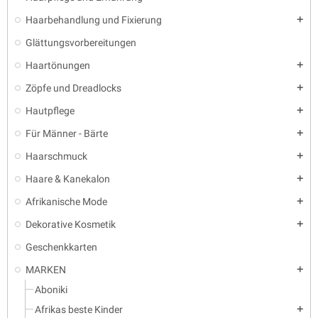
Haarbehandlung und Fixierung
add
Glättungsvorbereitungen
Haartönungen
add
Zöpfe und Dreadlocks
add
Hautpflege
add
Für Männer - Bärte
add
Haarschmuck
add
Haare & Kanekalon
add
Afrikanische Mode
add
Dekorative Kosmetik
add
Geschenkkarten
MARKEN
add
Aboniki
Afrikas beste Kinder
add