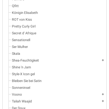
Qfitt
Königin Elisabeth
ROT von Kiss
Pretty Curly Girl
Secret d' Afrique
Sensationell
Ser Mulher
Skala
Shea-Feuchtigkeit
add
Shine 'n Jam
Style-X Icon gel
Bleiben Sie bei Satin
Sonneninsel
Voono
add
Taliah Waajid
add
Der Doux