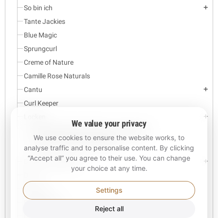
So bin ich
add
Tante Jackies
Blue Magic
Sprungcurl
Creme of Nature
Camille Rose Naturals
Cantu
add
Curl Keeper
Locken
add
We value your privacy
Locken Blueberry Bliss Haarwachstum
We use cookies to ensure the website works, to
Curls Green Vegan-Kollektion
analyse traffic and to personalise content. By clicking
“Accept all” you agree to their use. You can change
Dunkel und lieblich
add
your choice at any time.
Dax
Denman
Settings
Dream World
Reject all
Dudu Osun