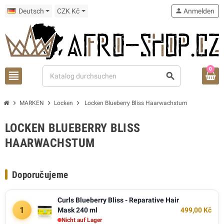
Deutsch
CZK Kč
person
Anmelden
0
view_headline
search
chevron_right
chevron_right
chevron_right
MARKEN
Locken
Locken Blueberry Bliss Haarwachstum
LOCKEN BLUEBERRY BLISS
HAARWACHSTUM
Doporučujeme
Curls Blueberry Bliss - Reparative Hair
1
Mask 240 ml
499,00 Kč
Nicht auf Lager