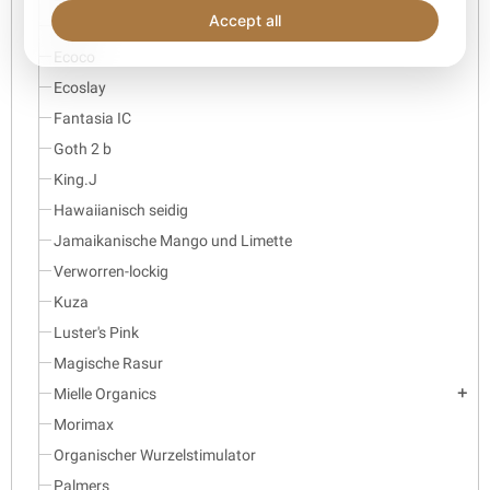
Accept all
Eden
Ecoco
Ecoslay
Fantasia IC
Goth 2 b
King.J
Hawaiianisch seidig
Jamaikanische Mango und Limette
Verworren-lockig
Kuza
Luster's Pink
Magische Rasur
Mielle Organics
add
Morimax
Organischer Wurzelstimulator
Palmers