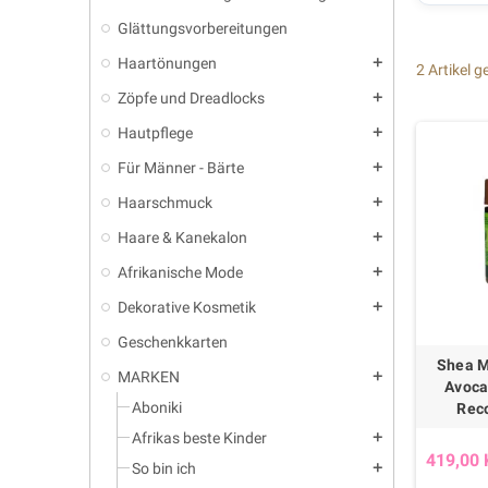
Glättungsvorbereitungen
Haartönungen
add
2 Artikel 
Zöpfe und Dreadlocks
add
Hautpflege
add
Für Männer - Bärte
add
Haarschmuck
add
Haare & Kanekalon
add
Afrikanische Mode
add
Dekorative Kosmetik
add
Geschenkkarten
Shea M
MARKEN
add
Avoca
Aboniki
Rec
Afrikas beste Kinder
add
419,00 
So bin ich
add