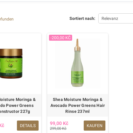
Sortiert nach:
Relevanz
gefunden
-200,00 KČ
oisture Moringa &
Shea Moisture Moringa &
do Power Greens
Avocado Power Greens Hair
onstructor 227g
Rinse 237ml
99,00 Kč
Kč
DETAILS
KAUFEN
299,00 Kč