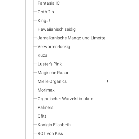
Fantasia IC
Goth 2 b
King.J
Hawaiianisch seidig
Jamaikanische Mango und Limette
Verworren-lockig
Kuza
Luster's Pink
Magische Rasur
Mielle Organics
add
Morimax
Organischer Wurzelstimulator
Palmers
Qfitt
Königin Elisabeth
ROT von Kiss