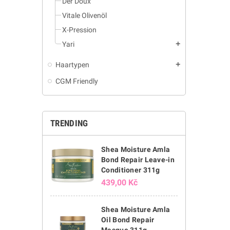
Der Doux
Vitale Olivenöl
X-Pression
Yari
add
Haartypen
add
CGM Friendly
TRENDING
Shea Moisture Amla
Bond Repair Leave-in
Conditioner 311g
439,00 Kč
Shea Moisture Amla
Oil Bond Repair