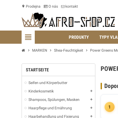
Prodejna
O nás
kontakt
location_on
view_headline
PRODUKTY
TYPY VLA
chevron_right
MARKEN
chevron_right
Shea-Feuchtigkeit
chevron_right
Power Greens M
POWE
STARTSEITE
Seifen und Körperbutter
Dopo
Kinderkosmetik
add
Shampoos, Spülungen, Masken
add
1
Haarpflege und Ernährung
add
Haarbehandlung und Fixierung
add