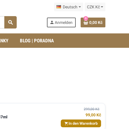
Deutsch
CZK Kč
0
search
person
Anmelden
0,00 Kč
ÁNKY
BLOG | PORADNA
299,00 Kč
99,00 Kč
37ml
In den Warenkorb