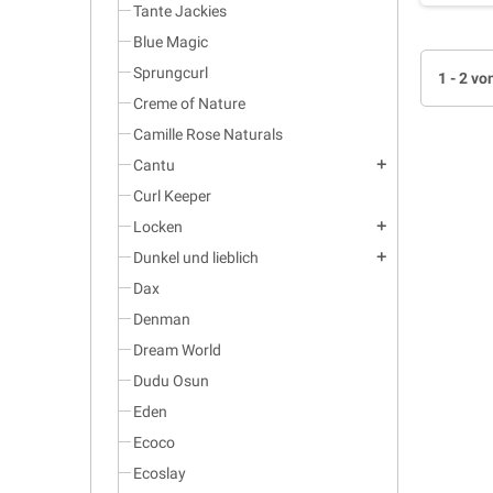
Tante Jackies
Blue Magic
Sprungcurl
1 - 2 vo
Creme of Nature
Camille Rose Naturals
Cantu
add
Curl Keeper
Locken
add
Dunkel und lieblich
add
Dax
Denman
Dream World
Dudu Osun
Eden
Ecoco
Ecoslay