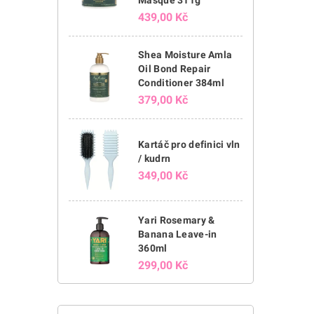
Masque 311g
439,00 Kč
Shea Moisture Amla
Oil Bond Repair
Conditioner 384ml
379,00 Kč
Kartáč pro definici vln
/ kudrn
349,00 Kč
Yari Rosemary &
Banana Leave-in
360ml
299,00 Kč