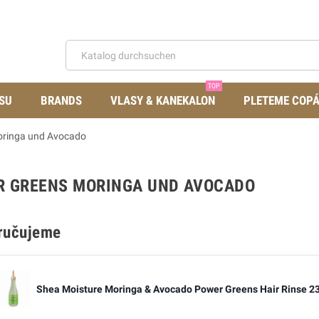
TOP
SU
BRANDS
VLASY & KANEKALON
PLETEME COP
oringa und Avocado
R GREENS MORINGA UND AVOCADO
ručujeme
Shea Moisture Moringa & Avocado Power Greens Hair Rinse 2