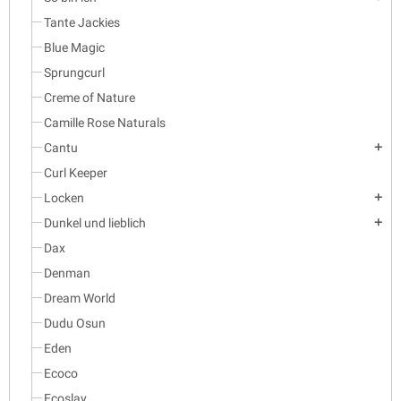
Tante Jackies
Blue Magic
Sprungcurl
Creme of Nature
Camille Rose Naturals
Cantu
add
Curl Keeper
Locken
add
Dunkel und lieblich
add
Dax
Denman
Dream World
Dudu Osun
Eden
Ecoco
Ecoslay