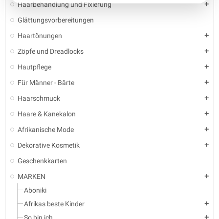
Haarbehandlung und Fixierung
add
Glättungsvorbereitungen
Haartönungen
add
Zöpfe und Dreadlocks
add
Hautpflege
add
Für Männer - Bärte
add
Haarschmuck
add
Haare & Kanekalon
add
Afrikanische Mode
add
Dekorative Kosmetik
add
Geschenkkarten
MARKEN
add
Aboniki
Afrikas beste Kinder
add
So bin ich
add