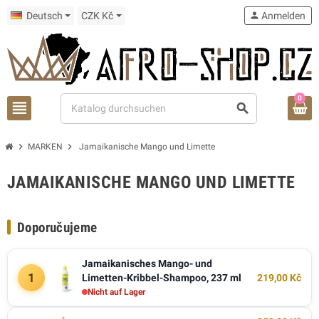
Deutsch
CZK Kč
person
Anmelden
0
view_headline
search
chevron_right
chevron_right
MARKEN
Jamaikanische Mango und Limette
JAMAIKANISCHE MANGO UND LIMETTE
Doporučujeme
Jamaikanisches Mango- und
1
Limetten-Kribbel-Shampoo, 237 ml
219,00 Kč
Nicht auf Lager