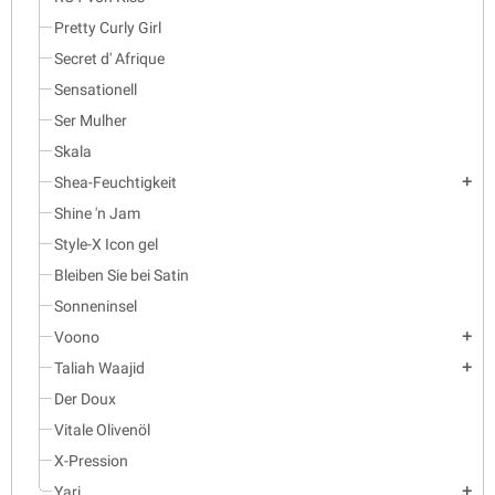
Pretty Curly Girl
Secret d' Afrique
Sensationell
Ser Mulher
Skala
Shea-Feuchtigkeit
add
Shine 'n Jam
Style-X Icon gel
Bleiben Sie bei Satin
Sonneninsel
Voono
add
Taliah Waajid
add
Der Doux
Vitale Olivenöl
X-Pression
Yari
add