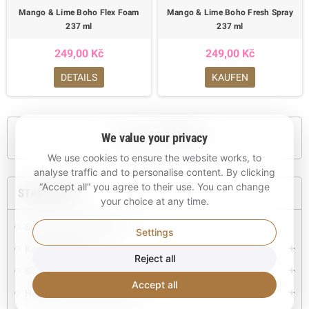
Mango & Lime Boho Flex Foam
Mango & Lime Boho Fresh Spray
237 ml
237 ml
249,00 Kč
249,00 Kč
DETAILS
KAUFEN
1 - 14 von 14 Artikel(n)
We value your privacy
We use cookies to ensure the website works, to
analyse traffic and to personalise content. By clicking
“Accept all” you agree to their use. You can change
STARTSEITE
your choice at any time.
Seifen und Körperbutter
Settings
Kinderkosmetik
add
Reject all
Shampoos, Spülungen, Masken
add
Accept all
Haarpflege und Ernährung
add