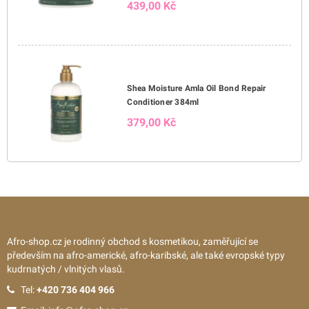
439,00 Kč
Shea Moisture Amla Oil Bond Repair
Conditioner 384ml
379,00 Kč
Afro-shop.cz je rodinný obchod s kosmetikou, zaměřující se
především na afro-americké, afro-karibské, ale také evropské typy
kudrnatých / vlnitých vlasů.
Tel:
+420 736 404 966