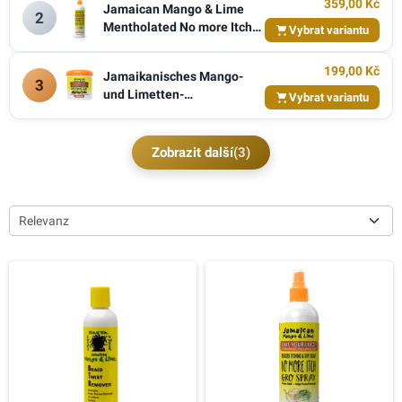
359,00 Kč
Jamaican Mango & Lime
2
Mentholated No more Itch
Vybrat variantu
Gro Spray 237 ml
199,00 Kč
Jamaikanisches Mango-
3
und Limetten-
Vybrat variantu
Verschlussgel,
Zobrazit další
(3)
Relevanz