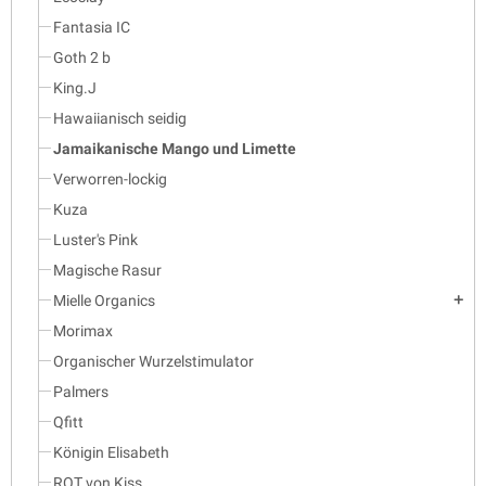
Fantasia IC
Goth 2 b
King.J
Hawaiianisch seidig
Jamaikanische Mango und Limette
Verworren-lockig
Kuza
Luster's Pink
Magische Rasur
Mielle Organics
add
Morimax
Organischer Wurzelstimulator
Palmers
Qfitt
Königin Elisabeth
ROT von Kiss