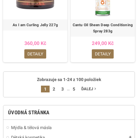
As I am Curling Jelly 227g
Cantu Oil Sheen Deep Conditioning
Spray 283g
360,00 Kč
249,00 Kč
DETAILY
DETAILY
Zobrazuje sa 1-24 z 100 položiek
…
1
2
3
5
ĎALEJ
navigate_next
ÚVODNÁ STRÁNKA
Mýdla & tělová másla
Dětská kosmetika
add