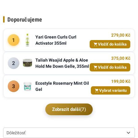
Doporučujeme
279,00 Kč
Yari Green Curls Curl
1
Activator 355ml
Vložiť do košíka
375,00 Kč
Taliah Waajid Apple & Aloe
2
Hold Me Down Gelle, 355ml
Vložiť do košíka
199,00 Kč
Ecostyle Rosemary Mint Oil
3
Gel
Vybrat variantu
Zobrazit další
(7)
Dôležitosť