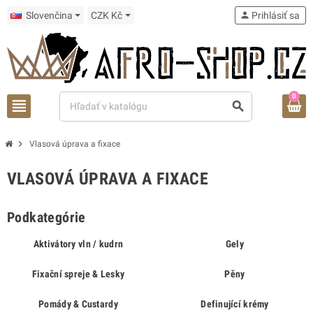
Slovenčina
CZK Kč
person
Prihlásiť sa
0
view_headline
search
chevron_right
Vlasová úprava a fixace
VLASOVÁ ÚPRAVA A FIXACE
Podkategórie
Aktivátory vln / kudrn
Gely
Fixační spreje & Lesky
Pěny
Pomády & Custardy
Definující krémy