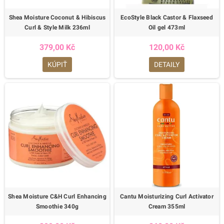
Shea Moisture Coconut & Hibiscus
EcoStyle Black Castor & Flaxseed
Curl & Style Milk 236ml
Oil gel 473ml
379,00 Kč
120,00 Kč
KÚPIŤ
DETAILY
Shea Moisture C&H Curl Enhancing
Cantu Moisturizing Curl Activator
Smoothie 340g
Cream 355ml