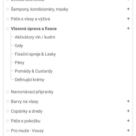
Šampony, kondicionéry, masky
add
Péče o vlasy a výživa
add
Vlasová úprava a fixace
add
Aktivátory vln / kudrn
Gely
Fixační spreje & Lesky
Pěny
Pomády & Custardy
Definující krémy
Narovnávací přípravky
Barvy na vlasy
add
Copánky a dredy
add
Péče o pokožku
add
Pro muže - Vousy
add