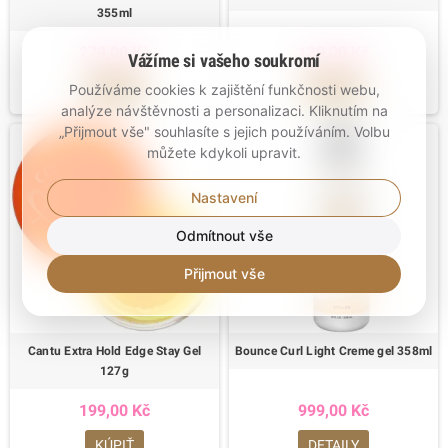
355ml
279,00 Kč
139,00 Kč
Vážíme si vašeho soukromí
KÚPIŤ
KÚPIŤ
Používáme cookies k zajištění funkčnosti webu,
analýze návštěvnosti a personalizaci. Kliknutím na
„Přijmout vše" souhlasíte s jejich používáním. Volbu
můžete kdykoli upravit.
Nastavení
Odmítnout vše
Přijmout vše
Cantu Extra Hold Edge Stay Gel
Bounce Curl Light Creme gel 358ml
127g
199,00 Kč
999,00 Kč
KÚPIŤ
DETAILY