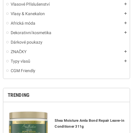
Vlasové Příslušenství
add
Vlasy & Kanekalon
add
Africká móda
add
Dekorativní kosmetika
add
Dárkové poukazy
ZNAČKY
add
Typy vlasů
add
CGM Friendly
TRENDING
Shea Moisture Amla Bond Repair Leave-in
Conditioner 311g