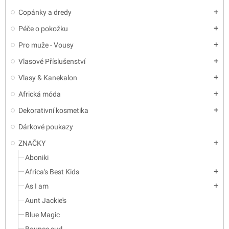
Copánky a dredy
add
Péče o pokožku
add
Pro muže - Vousy
add
Vlasové Příslušenství
add
Vlasy & Kanekalon
add
Africká móda
add
Dekorativní kosmetika
add
Dárkové poukazy
ZNAČKY
add
Aboniki
Africa's Best Kids
add
As I am
add
Aunt Jackie's
Blue Magic
Bounce curl