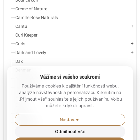
Creme of Nature
Camille Rose Naturals
Cantu
add
Curl Keeper
Curls
add
Dark and Lovely
add
Dax
Denman
Vážíme si vašeho soukromí
Dream World
Používáme cookies k zajištění funkčnosti webu,
Dudu Osun
analýze návštěvnosti a personalizaci. Kliknutím na
Eden
„Přijmout vše" souhlasíte s jejich používáním. Volbu
Ecoco
můžete kdykoli upravit.
Ecoslay
Nastavení
Fantasia IC
Odmítnout vše
Got 2 b
King.J