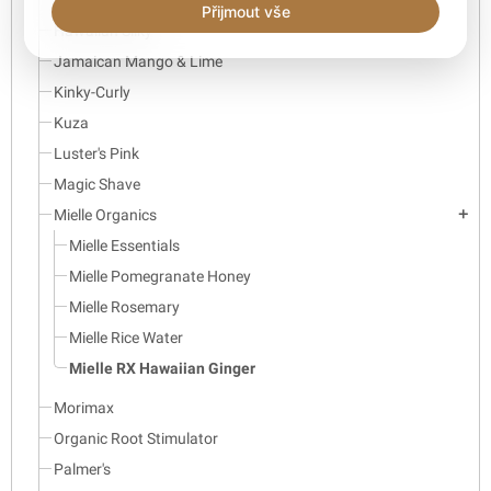
Přijmout vše
Hawaiian Silky
Jamaican Mango & Lime
Kinky-Curly
Kuza
Luster's Pink
Magic Shave
Mielle Organics
add
Mielle Essentials
Mielle Pomegranate Honey
Mielle Rosemary
Mielle Rice Water
Mielle RX Hawaiian Ginger
Morimax
Organic Root Stimulator
Palmer's