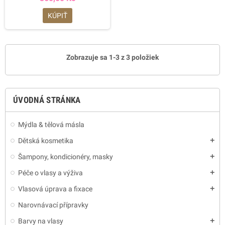
KÚPIŤ
Zobrazuje sa 1-3 z 3 položiek
ÚVODNÁ STRÁNKA
Mýdla & tělová másla
Dětská kosmetika
add
Šampony, kondicionéry, masky
add
Péče o vlasy a výživa
add
Vlasová úprava a fixace
add
Narovnávací přípravky
Barvy na vlasy
add