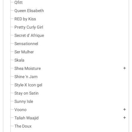
Qfitt
Queen Elisabeth
RED by Kiss
Pretty Curly Girl
Secret d' Afrique
Sensationnel
Ser Mulher
Skala
Shea Moisture
add
Shine 'n Jam
Style-X Icon gel
Stay on Satin
Sunny Isle
Voono
add
Taliah Waajid
add
The Doux