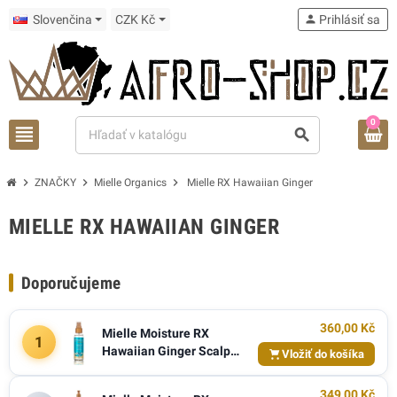
Slovenčina
CZK Kč
person
Prihlásiť sa
0
view_headline
search
chevron_right
chevron_right
chevron_right
ZNAČKY
Mielle Organics
Mielle RX Hawaiian Ginger
MIELLE RX HAWAIIAN GINGER
Doporučujeme
360,00 Kč
Mielle Moisture RX
1
Hawaiian Ginger Scalp
Vložiť do košíka
Treatment 59ml
349,00 Kč