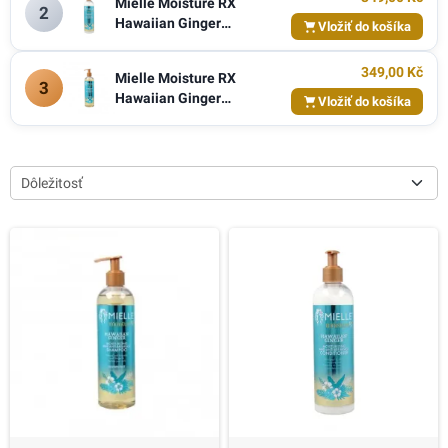
Mielle Moisture RX
2
Hawaiian Ginger
Vložiť do košíka
Moisturizing & Anti-
Breakage Conditioner, 355
349,00 Kč
Mielle Moisture RX
ml
3
Hawaiian Ginger
Vložiť do košíka
Moisturizing & Anti-
Breakage Shampoo, 355 ml
Dôležitosť