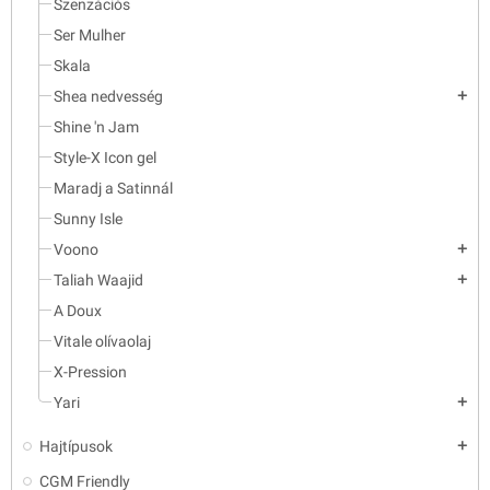
Szenzációs
Ser Mulher
Skala
Shea nedvesség
add
Shine 'n Jam
Style-X Icon gel
Maradj a Satinnál
Sunny Isle
Voono
add
Taliah Waajid
add
A Doux
Vitale olívaolaj
X-Pression
Yari
add
Hajtípusok
add
CGM Friendly