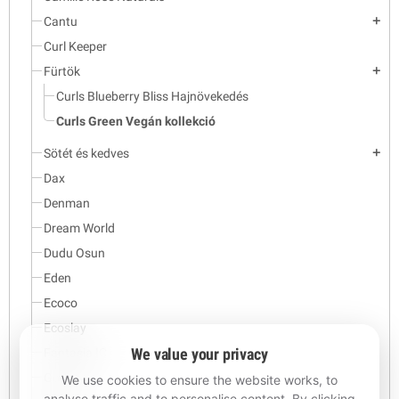
Cantu
add
Curl Keeper
Fürtök
add
Curls Blueberry Bliss Hajnövekedés
Curls Green Vegán kollekció
Sötét és kedves
add
Dax
Denman
Dream World
Dudu Osun
Eden
Ecoco
Ecoslay
We value your privacy
Fantasia IC
Goth 2 b
We use cookies to ensure the website works, to
analyse traffic and to personalise content. By clicking