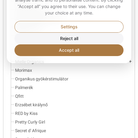
King.J
“Accept all” you agree to their use. You can change
Hawaii Selymes
your choice at any time.
Jamaicai mangó és lime
Settings
Kinky-Göndör
Kuza
Reject all
Luster's Pink
Accept all
Magic Shave
Mielle Organics
add
Morimax
Organikus gyökérstimulátor
Palmerék
Qfitt
Erzsébet királynő
RED by Kiss
Pretty Curly Girl
Secret d' Afrique