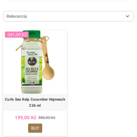
Relevancia
-381,00 KČ
Curls Sea Kelp Cucumber Hajmaszk
236 ml
199,00 Kč
580,00 Kč
BUY