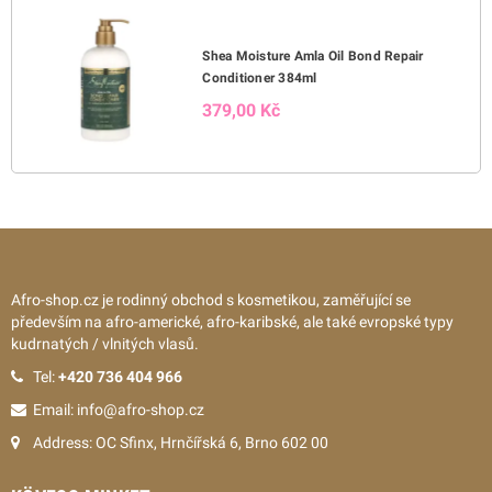
Shea Moisture Amla Oil Bond Repair
Conditioner 384ml
379,00 Kč
Afro-shop.cz je rodinný obchod s kosmetikou, zaměřující se
především na afro-americké, afro-karibské, ale také evropské typy
kudrnatých / vlnitých vlasů.
Tel:
+420 736 404 966
Email: info@afro-shop.cz
Address: OC Sfinx, Hrnčířská 6, Brno 602 00