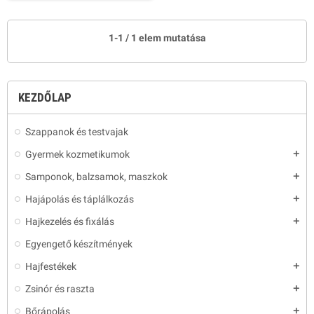
1-1 / 1 elem mutatása
KEZDŐLAP
Szappanok és testvajak
Gyermek kozmetikumok
add
Samponok, balzsamok, maszkok
add
Hajápolás és táplálkozás
add
Hajkezelés és fixálás
add
Egyengető készítmények
Hajfestékek
add
Zsinór és raszta
add
Bőrápolás
add