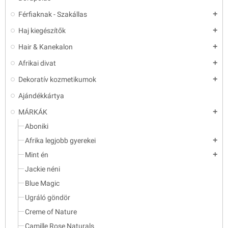
Férfiaknak - Szakállas
add
Haj kiegészítők
add
Hair & Kanekalon
add
Afrikai divat
add
Dekoratív kozmetikumok
add
Ajándékkártya
MÁRKÁK
add
Aboniki
Afrika legjobb gyerekei
add
Mint én
add
Jackie néni
Blue Magic
Ugráló göndör
Creme of Nature
Camille Rose Naturals