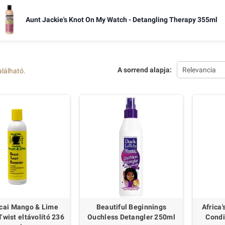
Aunt Jackie's Knot On My Watch - Detangling Therapy 355ml
A sorrend alapja:
Relevancia
alálható.
cai Mango & Lime
Beautiful Beginnings
Africa'
Twist eltávolító 236
Ouchless Detangler 250ml
Condi