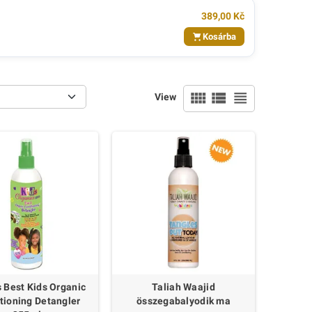
389,00 Kč
Kosárba
view_comfy
view_list
view_headline
View
s Best Kids Organic
Taliah Waajid
tioning Detangler
összegabalyodik ma