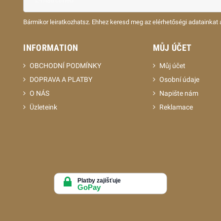
Bármikor leiratkozhatsz. Ehhez keresd meg az elérhetőségi adatainkat a
INFORMATION
MŮJ ÚČET
OBCHODNÍ PODMÍNKY
Můj účet
DOPRAVA A PLATBY
Osobní údaje
O NÁS
Napište nám
Üzleteink
Reklamace