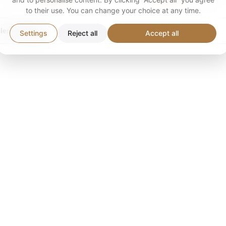
to their use. You can change your choice at any time.
 elem mutatása
Settings
Reject all
Accept all