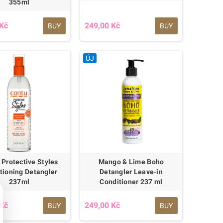
355ml
 Kč
249,00 Kč
BUY
BUY
ÚJ
 Protective Styles
Mango & Lime Boho
tioning Detangler
Detangler Leave-in
237ml
Conditioner 237 ml
 Kč
249,00 Kč
BUY
BUY