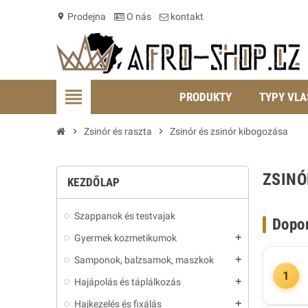
Prodejna
O nás
kontakt
location_on
view_headline
PRODUKTY
TYPY VLA
chevron_right
Zsinór és raszta
chevron_right
Zsinór és zsinór kibogozása
ZSINÓ
KEZDŐLAP
Szappanok és testvajak
Dopo
Gyermek kozmetikumok
add
Samponok, balzsamok, maszkok
add
1
Hajápolás és táplálkozás
add
Hajkezelés és fixálás
add