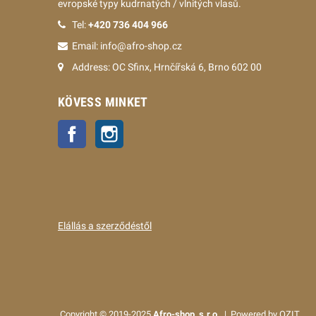
evropské typy kudrnatých / vlnitých vlasů.
Tel:
+420 736 404 966
Email: info@afro-shop.cz
Address: OC Sfinx, Hrnčířská 6, Brno 602 00
KÖVESS MINKET
Facebook
Instagram
Elállás a szerződéstől
Copyright © 2019-2025
Afro-shop, s.r.o.
| Powered by OZIT