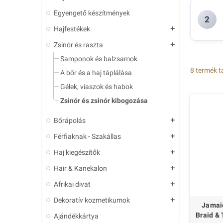
Egyengető készítmények
2
Hajfestékek
add
Zsinór és raszta
add
Samponok és balzsamok
8 termék t
A bőr és a haj táplálása
Gélek, viaszok és habok
Zsinór és zsinór kibogozása
Bőrápolás
add
Férfiaknak - Szakállas
add
Haj kiegészítők
add
Hair & Kanekalon
add
Afrikai divat
add
Dekoratív kozmetikumok
add
Jamai
Braid & 
Ajándékkártya