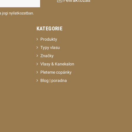
Feliraktozás
 jogi nyilatkozatban.
KATEGORIE
Produkty
Typy vlasu
Značky
Vlasy & Kanekalon
Pleteme copánky
Blog | poradna