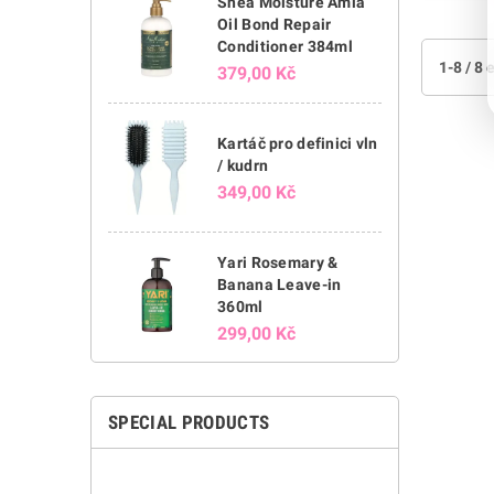
Shea Moisture Amla
Oil Bond Repair
Conditioner 384ml
1-8 / 8
379,00 Kč
Kartáč pro definici vln
/ kudrn
349,00 Kč
Yari Rosemary &
Banana Leave-in
360ml
299,00 Kč
SPECIAL PRODUCTS