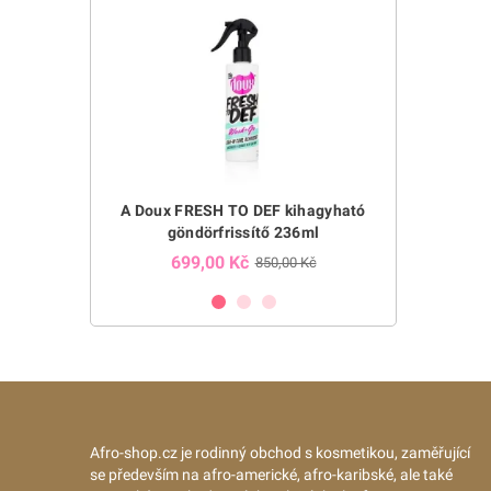
ation intenzív
A Doux FRESH TO DEF kihagyható
Afrikai ny
27g
göndörfrissítő 236ml
p
699,00 Kč
399,0
9,00 Kč
850,00 Kč
Afro-shop.cz je rodinný obchod s kosmetikou, zaměřující
se především na afro-americké, afro-karibské, ale také