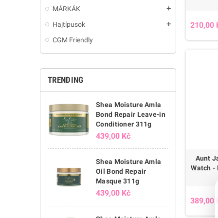
MÁRKÁK
add
210,00 
Hajtípusok
add
CGM Friendly
TRENDING
Shea Moisture Amla
Bond Repair Leave-in
Conditioner 311g
439,00 Kč
Aunt J
Shea Moisture Amla
Watch -
Oil Bond Repair
Masque 311g
439,00 Kč
389,00 