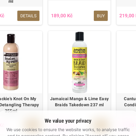
ml
Kč
189,00 Kč
219,00
DETAILS
BUY
ackie's Knot On My
Jamaicai Mango & Lime Easy
Cantu
 Detangling Therapy
Braids Takedown 237 ml
Condi
355ml
We value your privacy
Kč
349,00 Kč
299,00
BUY
BUY
We use cookies to ensure the website works, to analyse traffic
and to personalise content. By clicking “Accept all” you agree