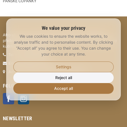
PÁNSKÉ COPÁNKY
We value your privacy
Afro-shop.cz je rodinný obchod s kosmetikou, zaměřující se
We use cookies to ensure the website works, to
především na afro-americké, afro-karibské, ale také evropské typy
analyse traffic and to personalise content. By clicking
kudrnatých / vlnitých vlasů.
“Accept all” you agree to their use. You can change
your choice at any time.
Tel:
+420 736 404 966
Email: info@afro-shop.cz
Settings
Address: OC Sfinx, Hrnčířská 6, Brno 602 00
Reject all
FOLGEN SIE UNS
Accept all
Facebook
Instagram
NEWSLETTER