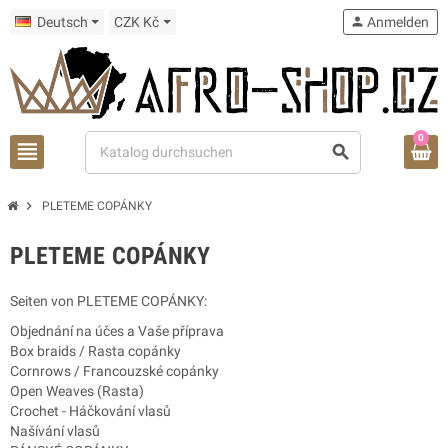
Deutsch
CZK Kč
person
Anmelden
0
view_headline
search
chevron_right
PLETEME COPÁNKY
PLETEME COPÁNKY
Seiten von PLETEME COPÁNKY:
Objednání na účes a Vaše příprava
Box braids / Rasta copánky
Cornrows / Francouzské copánky
Open Weaves (Rasta)
Crochet - Háčkování vlasů
Našívání vlasů